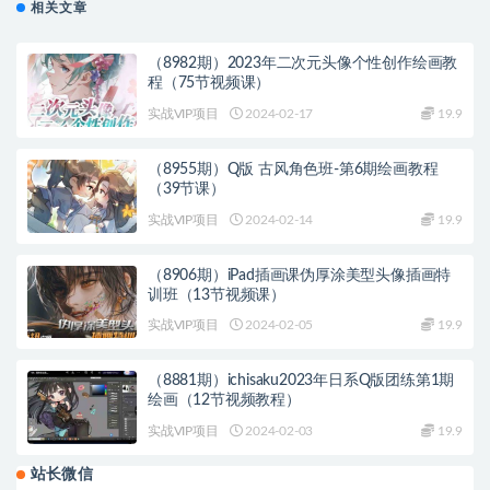
相关文章
（8982期）2023年二次元头像个性创作绘画教
程（75节视频课）
实战VIP项目
2024-02-17
19.9
（8955期）Q版 古风角色班-第6期绘画教程
（39节课）
实战VIP项目
2024-02-14
19.9
（8906期）iPad插画课伪厚涂美型头像插画特
训班（13节视频课）
实战VIP项目
2024-02-05
19.9
（8881期）ichisaku2023年日系Q版团练第1期
绘画（12节视频教程）
实战VIP项目
2024-02-03
19.9
站长微信