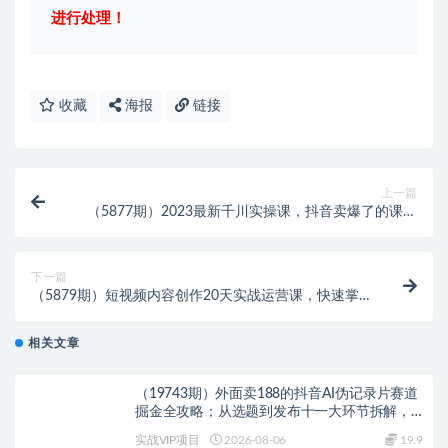
进行处理！
收藏
海报
链接
上一篇
（5877期）2023最新千川实操课，抖音卖爆了的课程
（20节视频课）
下一篇
（5879期）短视频内容创作20天实战运营课，快速掌
握短视频领域，洞察短视频新玩法
相关文章
（19743期）外面卖188的抖音AI伪记录片赛道
掘金全攻略；从选题到发布十一大环节拆解，
零基础也能做出高流量真实感内容
实战VIP项目
2026-08-06
19.9