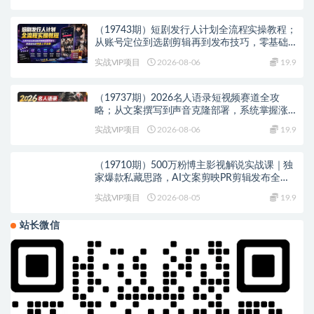
（19743期）短剧发行人计划全流程实操教程；
从账号定位到选剧剪辑再到发布技巧，零基础
也能快速上手出单
实战VIP项目
2026-08-06
19.9
（19737期）2026名人语录短视频赛道全攻
略；从文案撰写到声音克隆部署，系统掌握涨
粉变现双赢制作技术
实战VIP项目
2026-08-06
19.9
（19710期）500万粉博主影视解说实战课｜独
家爆款私藏思路，AI文案剪映PR剪辑发布全流
程教学
实战VIP项目
2026-08-05
19.9
站长微信