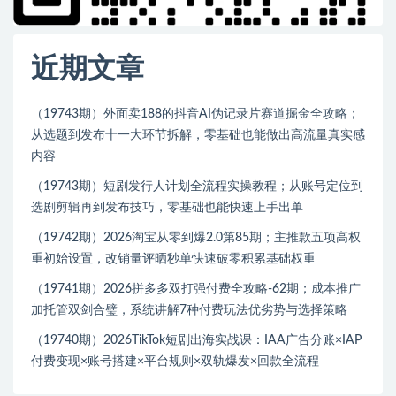
近期文章
（19743期）外面卖188的抖音AI伪记录片赛道掘金全攻略；
从选题到发布十一大环节拆解，零基础也能做出高流量真实感
内容
（19743期）短剧发行人计划全流程实操教程；从账号定位到
选剧剪辑再到发布技巧，零基础也能快速上手出单
（19742期）2026淘宝从零到爆2.0第85期；主推款五项高权
重初始设置，改销量评晒秒单快速破零积累基础权重
（19741期）2026拼多多双打强付费全攻略-62期；成本推广
加托管双剑合璧，系统讲解7种付费玩法优劣势与选择策略
（19740期）2026TikTok短剧出海实战课：IAA广告分账×IAP
付费变现×账号搭建×平台规则×双轨爆发×回款全流程