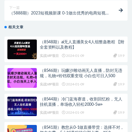
下一篇
（5888期）2023短视频新课 0-1做出优秀的电商短视
频（全套课程包含资料+直播）
相关文章
（8548期）ai无人直播美女4人组整蛊教程 【附
全套资料以及教程】
实战VIP项目
2024-01-09
19.9
（8546期）玩赚沙雕动画无人直播，防封无违
规，礼物+铃铛双重变现 小白也可日入500
实战VIP项目
2024-01-09
19.9
（8544期）冷门蓝海赛道，收割回忆粉，无人
挂机直播，单场收入轻松2000-5w+
实战VIP项目
2024-01-09
19.9
（8541期）教您从0-1做直播带货：选择不对，