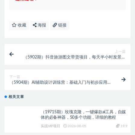
收藏
海报
链接
上一篇
（5902期）抖音旅游图文带货项目，每天半小时发景点
图片日入500+长期稳定项目
下一篇
（5904期）AI辅助设计训练营：基础入门与初步应用课
程+深入实战课程（两套课程）
相关文章
（19715期）玫瑰克隆，一键爆款ai工具，自媒
体的必备神器，50多个功能，详细的教程
实战VIP项目
2026-08-05
19.9