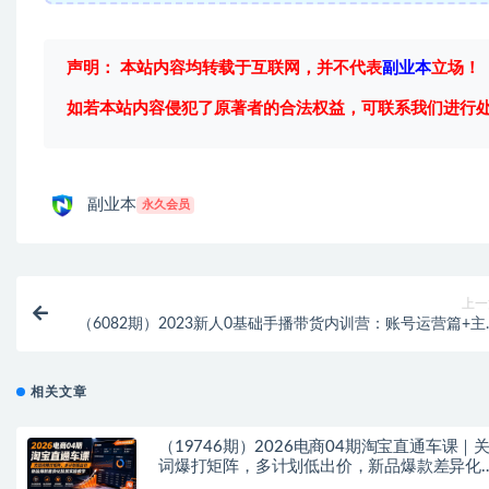
声明： 本站内容均转载于互联网，并不代表
副业本
立场！
如若本站内容侵犯了原著者的合法权益，可联系我们进行
副业本
永久会员
上一
（6082期）2023新人0基础手播带货内训营：账号运营篇+主
话术篇+数据流量篇
相关文章
（19746期）2026电商04期淘宝直通车课｜
词爆打矩阵，多计划低出价，新品爆款差异化
放实操教学