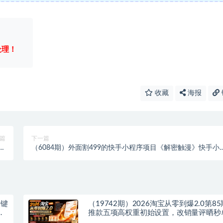
处理！
收藏
海报
篇
下一篇
播
（6084期）外面割499的快手小程序项目《解密触漫》快手小
等
序流量主变现可月入过万
关键
（19742期）2026淘宝从零到爆2.0第8
投
推款五项高权重初始设置，改销量评晒秒
破零积累基础权重