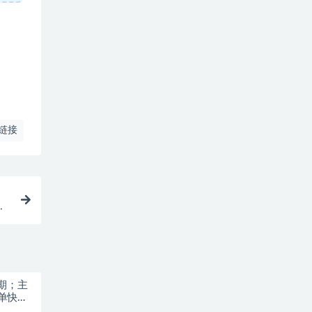
链接
程
5期；主
单快速