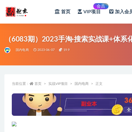
会员
首页
VIP项目
加入会员
全部
（6083期）2023手淘·搜索实战课+体
国内电商
2023-06-07
19.9
当前位置：
首页
实战VIP项目
国内电商
正文