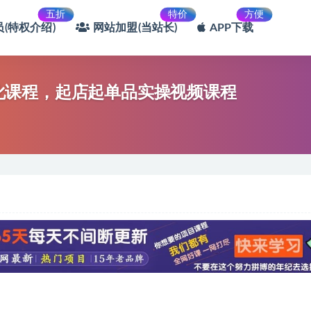
五折
特价
方便
(特权介绍)
网站加盟(当站长)
APP下载
系化课程，​起店起单品实操视频课程