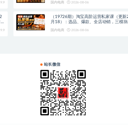
9.9
国内电商
2026-08-06
2
（19726期）淘宝高阶运营私家课（更新2
付费
月18）：选品、爆款、全店动销，三模
利闭环，月入破5万
9.9
国内电商
2026-08-06
站长微信