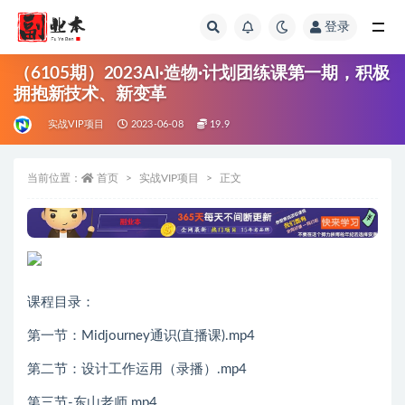
登录
全部
（6105期）2023AI·造物·计划团练课第一期，积极
拥抱新技术、新变革
实战VIP项目
2023-06-08
19.9
当前位置：
首页
实战VIP项目
正文
课程目录：
第一节：Midjourney通识(直播课).mp4
第二节：设计工作运用（录播）.mp4
第三节-东山老师.mp4