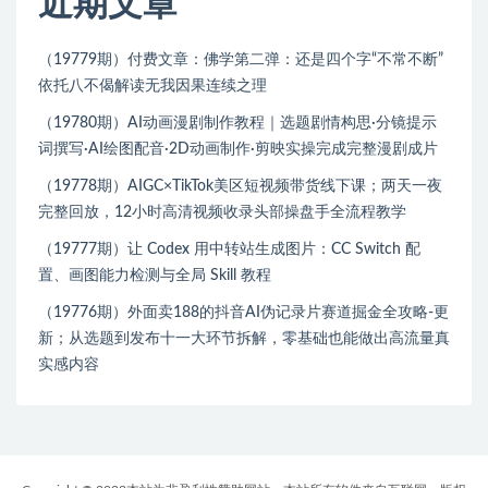
近期文章
（19779期）付费文章：佛学第二弹：还是四个字“不常不断”
依托八不偈解读无我因果连续之理
（19780期）AI动画漫剧制作教程｜选题剧情构思·分镜提示
词撰写·AI绘图配音·2D动画制作·剪映实操完成完整漫剧成片
（19778期）AIGC×TikTok美区短视频带货线下课；两天一夜
完整回放，12小时高清视频收录头部操盘手全流程教学
（19777期）让 Codex 用中转站生成图片：CC Switch 配
置、画图能力检测与全局 Skill 教程
（19776期）外面卖188的抖音AI伪记录片赛道掘金全攻略-更
新；从选题到发布十一大环节拆解，零基础也能做出高流量真
实感内容