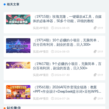
相关文章
（19715期）玫瑰克隆，一键爆款ai工具，自媒
体的必备神器，50多个功能，详细的教程
实战VIP项目
2026-08-05
19.9
（19714期）10个必赚的小项目，无脑简单，
百分百有利润，副业的首选，日入300+
实战VIP项目
2026-08-05
19.9
（19617期）9个必赚的小项目，无脑简单，百
分百有利润，副业的首选，日入500+
实战VIP项目
2026-07-30
19.9
（19561期）2026AI写作变现全链路：教案
×PPT×作业设计×DeepSeek提示词×豆包WPS
AI×淘宝接单×闲鱼开店×通过AI賺钱
实战VIP项目
2026-07-26
19.9
站长微信