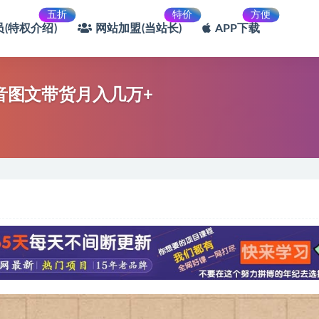
五折
特价
方便
(特权介绍)
网站加盟(当站长)
APP下载
抖音图文带货月入几万+