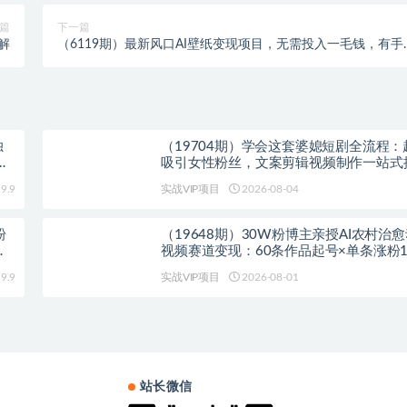
篇
下一篇
解
（6119期）最新风口AI壁纸变现项目，无需投入一毛钱，有手
行，单个作品变现500+
独
（19704期）学会这套婆媳短剧全流程：
程
吸引女性粉丝，文案剪辑视频制作一站式
多种变现方式都可做
9.9
实战VIP项目
2026-08-04
粉
（19648期）30W粉博主亲授AI农村治
图
视频赛道变现：60条作品起号×单条涨粉1
易进精选+伙伴计划，稳定收益×日入400
9.9
实战VIP项目
2026-08-01
站长微信