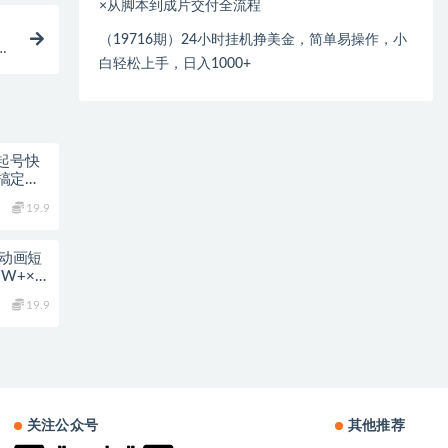
×从脚本到成片交付全流程
（19716期）24小时挂机挣美金，简单易操作，小
就
白轻松上手，日入1000+
起号快
搞定，
19.9
愈动画短
W+×极
+
19.9
关注公众号
其他推荐