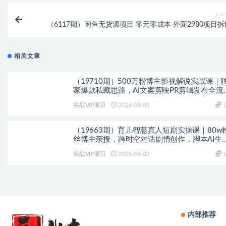
上一
（6117期）闲鱼无货源项目 零元零成本 外面2980项目拆
相关文章
（19710期）500万粉博主影视解说实战课｜
家爆款私藏思路，AI文案剪映PR剪辑发布全流
教学
实战VIP项目
2026-08-05
1
（19663期）育儿智慧真人短剧实操课｜80w
丝博主亲授，跨时空对话剧情创作，脚本AI生
起号运营一站式完整教学
实战VIP项目
2026-08-02
1
内部推荐