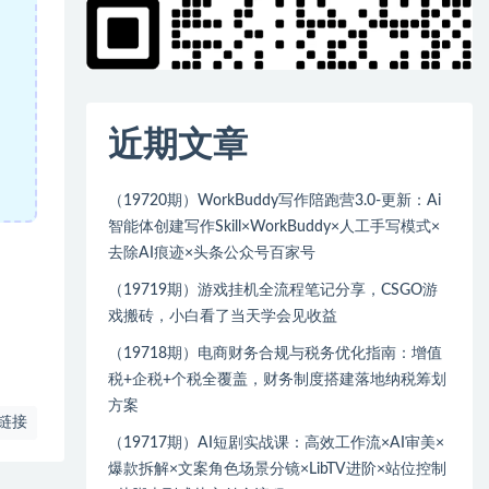
近期文章
（19720期）WorkBuddy写作陪跑营3.0-更新：Ai
智能体创建写作Skill×WorkBuddy×人工手写模式×
去除AI痕迹×头条公众号百家号
（19719期）游戏挂机全流程笔记分享，CSGO游
戏搬砖，小白看了当天学会见收益
（19718期）电商财务合规与税务优化指南：增值
税+企税+个税全覆盖，财务制度搭建落地纳税筹划
方案
链接
（19717期）AI短剧实战课：高效工作流×AI审美×
爆款拆解×文案角色场景分镜×LibTV进阶×站位控制