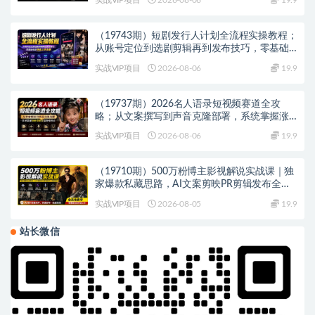
（19743期）短剧发行人计划全流程实操教程；
从账号定位到选剧剪辑再到发布技巧，零基础
也能快速上手出单
实战VIP项目
2026-08-06
19.9
（19737期）2026名人语录短视频赛道全攻
略；从文案撰写到声音克隆部署，系统掌握涨
粉变现双赢制作技术
实战VIP项目
2026-08-06
19.9
（19710期）500万粉博主影视解说实战课｜独
家爆款私藏思路，AI文案剪映PR剪辑发布全流
程教学
实战VIP项目
2026-08-05
19.9
站长微信