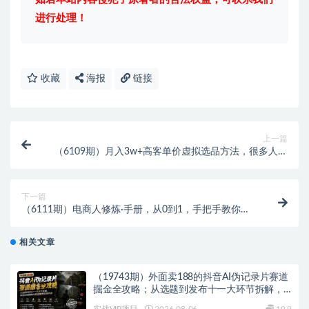
进行处理！
收藏
海报
链接
上一篇
（6109期）月入3w+高客单价虚拟选品方法，很多人在
用这个方法赚到一大波钱！
下一篇
（6111期）电商人修炼·手册，从0到1，手把手教你理
解淘宝运营底层逻辑
相关文章
（19743期）外面卖188的抖音AI伪记录片赛道
掘金全攻略；从选题到发布十一大环节拆解，
零基础也能做出高流量真实感内容
实战VIP项目
2026-08-06
19.9