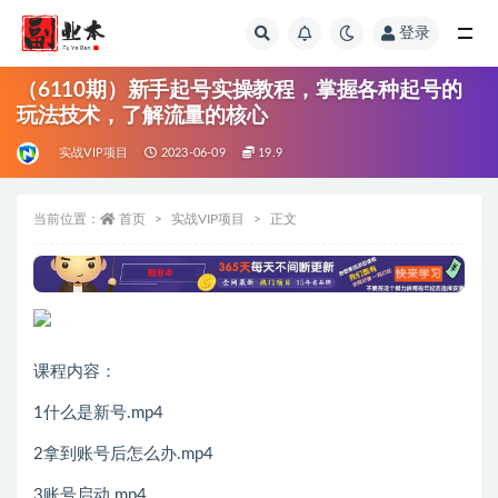
登录
全部
（6110期）新手起号实操教程，掌握各种起号的
玩法技术，了解流量的核心
实战VIP项目
2023-06-09
19.9
当前位置：
首页
实战VIP项目
正文
课程内容：
1什么是新号.mp4
2拿到账号后怎么办.mp4
3账号启动.mp4