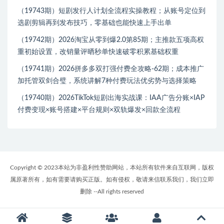
（19743期）短剧发行人计划全流程实操教程；从账号定位到
选剧剪辑再到发布技巧，零基础也能快速上手出单
（19742期）2026淘宝从零到爆2.0第85期；主推款五项高权
重初始设置，改销量评晒秒单快速破零积累基础权重
（19741期）2026拼多多双打强付费全攻略-62期；成本推广
加托管双剑合璧，系统讲解7种付费玩法优劣势与选择策略
（19740期）2026TikTok短剧出海实战课：IAA广告分账×IAP
付费变现×账号搭建×平台规则×双轨爆发×回款全流程
Copyright © 2023本站为非盈利性赞助网站，本站所有软件来自互联网，版权
属原著所有，如有需要请购买正版。如有侵权，敬请来信联系我们，我们立即
删除 --All rights reserved