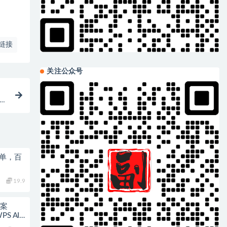
链接
关注公众号
教程
简单，百
19.9
教案
S AI×