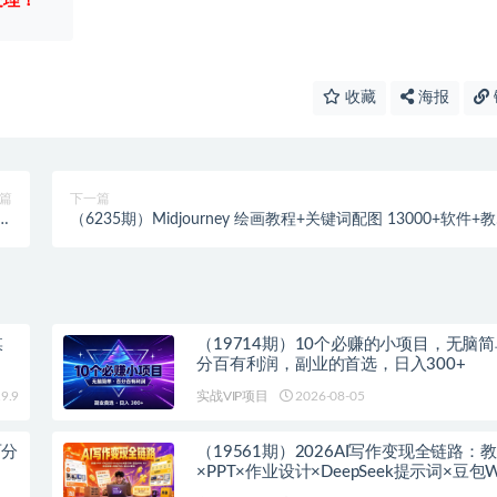
处理！
收藏
海报
篇
下一篇
短视
（6235期）Midjourney 绘画教程+关键词配图 13000+软件+
创
（更新）
媒
（19714期）10个必赚的小项目，无脑
分百有利润，副业的首选，日入300+
9.9
实战VIP项目
2026-08-05
百分
（19561期）2026AI写作变现全链路：
×PPT×作业设计×DeepSeek提示词×豆包WP
淘宝接单×闲鱼开店×通过AI賺钱