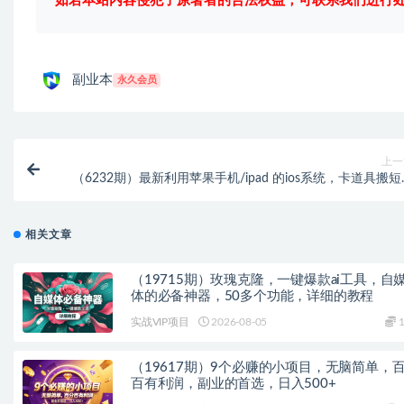
如若本站内容侵犯了原著者的合法权益，可联系我们进行
副业本
永久会员
上一
（6232期）最新利用苹果手机/ipad 的ios系统，卡道具搬
频，百分百过原
相关文章
（19715期）玫瑰克隆，一键爆款ai工具，自
体的必备神器，50多个功能，详细的教程
实战VIP项目
2026-08-05
1
（19617期）9个必赚的小项目，无脑简单，
百有利润，副业的首选，日入500+