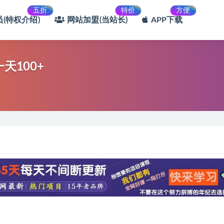
五折
特价
方便
(特权介绍)
网站加盟(当站长)
APP下载
天100+