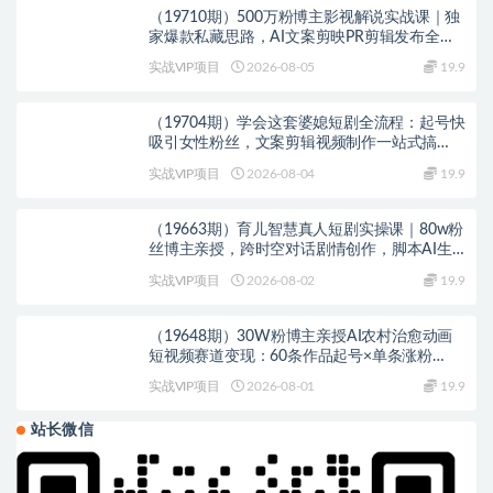
（19710期）500万粉博主影视解说实战课｜独
家爆款私藏思路，AI文案剪映PR剪辑发布全流
程教学
实战VIP项目
2026-08-05
19.9
（19704期）学会这套婆媳短剧全流程：起号快
吸引女性粉丝，文案剪辑视频制作一站式搞
定，多种变现方式都可做
实战VIP项目
2026-08-04
19.9
（19663期）育儿智慧真人短剧实操课｜80w粉
丝博主亲授，跨时空对话剧情创作，脚本AI生
图起号运营一站式完整教学
实战VIP项目
2026-08-02
19.9
（19648期）30W粉博主亲授AI农村治愈动画
短视频赛道变现：60条作品起号×单条涨粉
1W+×极易进精选+伙伴计划，稳定收益×日入
实战VIP项目
2026-08-01
19.9
400+
站长微信