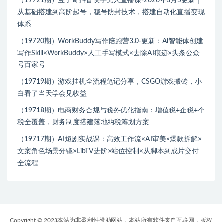
（19721期）宝子哥抖音快手无人直播课-2026年8月5更新｜
从基础搭建到高阶起号，稳号防封技术，搭建自动化直播变现
体系
（19720期）WorkBuddy写作陪跑营3.0-更新：Ai智能体创建
写作Skill×WorkBuddy×人工手写模式×去除AI痕迹×头条公众
号百家号
（19719期）游戏挂机全流程笔记分享，CSGO游戏搬砖，小
白看了当天学会见收益
（19718期）电商财务合规与税务优化指南：增值税+企税+个
税全覆盖，财务制度搭建落地纳税筹划方案
（19717期）AI短剧实战课：高效工作流×AI审美×爆款拆解×
文案角色场景分镜×LibTV进阶×站位控制×从脚本到成片交付
全流程
Copyright © 2023本站为非盈利性赞助网站，本站所有软件来自互联网，版权