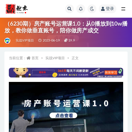
登录
全部
（6230期）房产账号运营课1.0：从0播放到10w播
放，教你做垂直账号，陪你做房产成交
实战VIP项目
2023-06-19
19.9
当前位置：
首页
实战VIP项目
正文