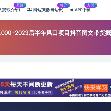
五折
特价
方便
(特权介绍)
网站加盟(当站长)
APP下载
1000+2023后半年风口项目抖音图文带货