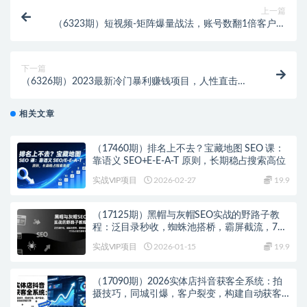
上一篇
（6323期）短视频-矩阵爆量战法，账号数翻1倍客户多
10倍，快速收获千万流量
下一篇
（6326期）2023最新冷门暴利赚钱项目，人性直击图
文号，日收入1000+【视频教程】
相关文章
（17460期）排名上不去？宝藏地图 SEO 课：
靠语义 SEO+E-E-A-T 原则，长期稳占搜索高位
实战VIP项目
2026-02-27
19.9
（17125期）黑帽与灰帽SEO实战的野路子教
程：泛目录秒收，蜘蛛池搭桥，霸屏截流，7天
抢占首页暴利词
实战VIP项目
2026-01-15
19.9
（17090期）2026实体店抖音获客全系统：拍
摄技巧，同城引爆，客户裂变，构建自动获客
引擎