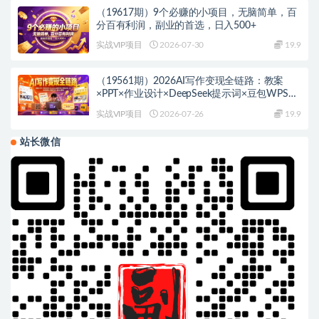
（19617期）9个必赚的小项目，无脑简单，百
分百有利润，副业的首选，日入500+
实战VIP项目
2026-07-30
19.9
（19561期）2026AI写作变现全链路：教案
×PPT×作业设计×DeepSeek提示词×豆包WPS
AI×淘宝接单×闲鱼开店×通过AI賺钱
实战VIP项目
2026-07-26
19.9
站长微信