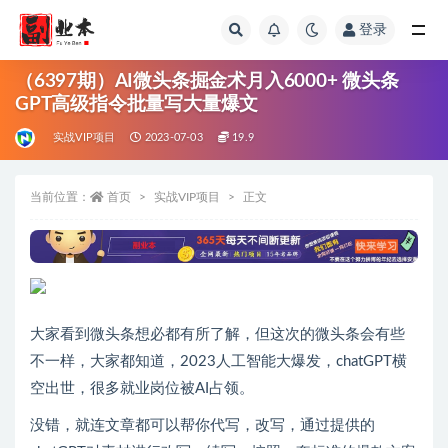
登录
全部
（6397期）AI微头条掘金术月入6000+ 微头条
GPT高级指令批量写大量爆文
实战VIP项目
2023-07-03
19.9
当前位置：
首页
实战VIP项目
正文
大家看到微头条想必都有所了解，但这次的微头条会有些
不一样，大家都知道，2023人工智能大爆发，chatGPT横
空出世，很多就业岗位被AI占领。
没错，就连文章都可以帮你代写，改写，通过提供的