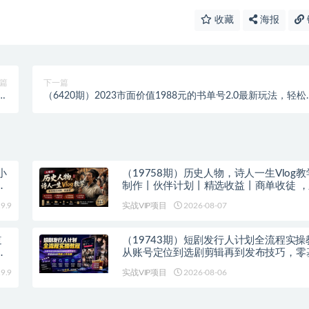
收藏
海报
篇
下一篇
全
（6420期）2023市面价值1988元的书单号2.0最新玩法，轻松
P
入过万
小
（19758期）历史人物，诗人一生Vlog教学
基
制作丨伙伴计划丨精选收益丨商单收徒 
红利期，抓紧做
9.9
实战VIP项目
2026-08-07
道
（19743期）短剧发行人计划全流程实操
零
从账号定位到选剧剪辑再到发布技巧，零
能快速上手出单
9.9
实战VIP项目
2026-08-06