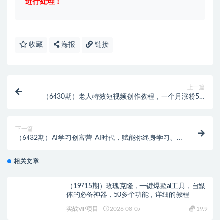
进行处理！
收藏
海报
链接
上一篇
（6430期）老人特效短视频创作教程，一个月涨粉5w
粉丝秘诀 新手0基础学习【全套教程】
下一篇
（6432期）AI学习创富营-AI时代，赋能你终身学习、
快乐赚钱、自动创富
相关文章
（19715期）玫瑰克隆，一键爆款ai工具，自媒
体的必备神器，50多个功能，详细的教程
实战VIP项目
2026-08-05
19.9