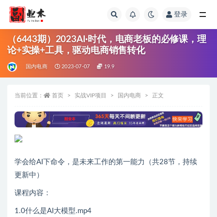
登录
全部
（6443期）2023AI·时代，电商老板的必修课，理
论+实操+工具，驱动电商销售转化
国内电商
2023-07-07
19.9
当前位置：
首页
实战VIP项目
国内电商
正文
学会给AI下命令，是未来工作的第一能力（共28节，持续
更新中）
课程内容：
1.0什么是AI大模型.mp4