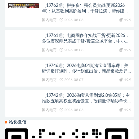
（19762期）拼多多年费会员实战(更新2026
年)：从基础到高阶盈利，干货拉满，帮你建立
稳定盈利运营知识体系
国内电商
2026-08-08
19.9
（19761期）电商圈多年实战干货-更新2026：
多位资深师兄实战干货/覆盖全域平台，中小卖
家可复制的盈利指南
国内电商
2026-08-08
19.9
（19746期）2026电商04期淘宝直通车课｜关
键词爆打矩阵，多计划低出价，新品爆款差异
化投放实操教学
国内电商
2026-08-07
19.9
（19742期）2026淘宝从零到爆2.0第85期；主
推款五项高权重初始设置，改销量评晒秒单快
速破零积累基础权重
国内电商
2026-08-06
19.9
站长微信