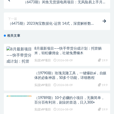
（6473期）闲鱼无货源电商项目：无风险易上手月赚
10000+难度低 成本低 见效快 易操作
下一篇
（6475期）2023淘宝数据化-运营 14式，深度解析数
据化知识，帮你从小白成长为高级运营
相关文章
8月最新项目——快手带货分成计划：托管躺
米，轻松赚佣金，社裙兔费橡木
实战VIP项目
2026-08-09
19.9
（19790期）玫瑰克隆工具，一键爆款ai，自媒
体的必备神器，50多个功能，详细教程
实战VIP项目
2026-08-09
19.9
（19789期）10个必赚的小项目，无脑简单，
百分百有利润，副业的首选，日入300+
实战VIP项目
2026-08-09
19.9