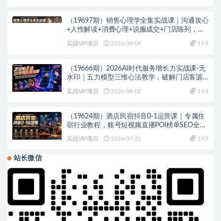
（19697期）销售心理学全集实战课｜沟通攻心
+人性解读+消费心理+说服成交+门店陈列，拓
客裂变年终收现全套实体落地教学
实战VIP项目
2026-08-04
19.9
（19666期）2026AI时代服务增长力实战课-无
水印｜五力模型三维心法教学，破解门店客源
流失低价内卷实现长效业绩增长
实战VIP项目
2026-08-02
19.9
（19624期）酒店民宿抖音0-1运营课｜专属住
宿行业教程，账号短视频直播POI榜单SEO全流
程落地实操教学
实战VIP项目
2026-07-31
19.9
站长微信