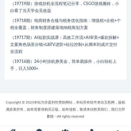
（19719期）游戏挂机全流程笔记分享，CSGO游戏搬砖，小
白看了当天学会见收益
（19718期）电商财务合规与税务优化指南：增值税+企税+个
税全覆盖，财务制度搭建落地纳税筹划方案
（19717期）AI短剧实战课：高效工作流×AI审美×爆款拆解×
文案角色场景分镜×LibTV进阶×站位控制×从脚本到成片交付
全流程
（19716期）24小时挂机挣美金，简单易操作，小白轻松上
手，日入1000+
Copyright © 2023本站为非盈利性赞助网站，本站所有软件来自互联网，版权
属原著所有，如有需要请购买正版。如有侵权，敬请来信联系我们，我们立即
删除 --All rights reserved