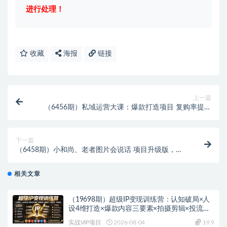
进行处理！
收藏
海报
链接
上一篇
（6456期）私域运营大课：爆款打造项目 复购率提升
解决现金流压力 放大利润
下一篇
（6458期）小和尚、老者图片会说话 项目升级版，简
单利用图片制作视频，快速起号
相关文章
（19698期）超级IP变现训练营：认知破局×人
设4维打造×爆款内容三要素×拍摄剪辑×投流放
大×全域变现×矩阵复制
实战VIP项目
2026-08-04
19.9