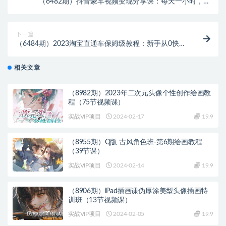
（6482期）抖音豪车视频变现分享课：每天一小时，月
入过万（教程+4986张素材）
下一篇
（6484期）2023淘宝直通车保姆级教程：新手从0快速
成长实操，新手多方位全能教学
相关文章
（8982期）2023年二次元头像个性创作绘画教
程（75节视频课）
实战VIP项目
2024-02-17
19.9
（8955期）Q版 古风角色班-第6期绘画教程
（39节课）
实战VIP项目
2024-02-14
19.9
（8906期）iPad插画课伪厚涂美型头像插画特
训班（13节视频课）
实战VIP项目
2024-02-05
19.9