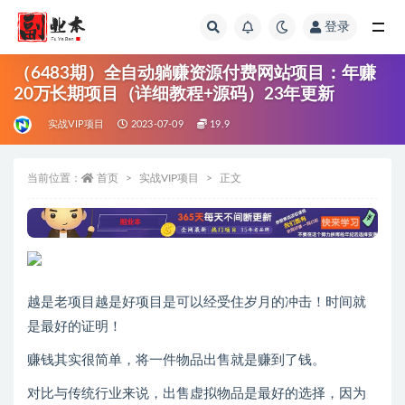
登录
全部
（6483期）全自动躺赚资源付费网站项目：年赚
20万长期项目（详细教程+源码）23年更新
实战VIP项目
2023-07-09
19.9
当前位置：
首页
实战VIP项目
正文
越是老项目越是好项目是可以经受住岁月的冲击！时间就
是最好的证明！
赚钱其实很简单，将一件物品出售就是赚到了钱。
对比与传统行业来说，出售虚拟物品是最好的选择，因为