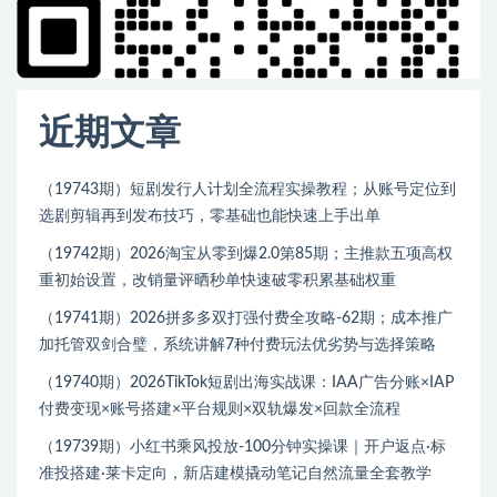
近期文章
（19743期）短剧发行人计划全流程实操教程；从账号定位到
选剧剪辑再到发布技巧，零基础也能快速上手出单
（19742期）2026淘宝从零到爆2.0第85期；主推款五项高权
重初始设置，改销量评晒秒单快速破零积累基础权重
（19741期）2026拼多多双打强付费全攻略-62期；成本推广
加托管双剑合璧，系统讲解7种付费玩法优劣势与选择策略
（19740期）2026TikTok短剧出海实战课：IAA广告分账×IAP
付费变现×账号搭建×平台规则×双轨爆发×回款全流程
（19739期）小红书乘风投放-100分钟实操课｜开户返点·标
准投搭建·莱卡定向，新店建模撬动笔记自然流量全套教学