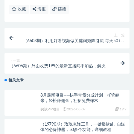
收藏
海报
链接
上一篇
（6603期）利用好看视频做关键词矩阵引流 每天50+精
准粉丝 转化超高收入超稳
下一篇
（6606期）外面收费199的最新直播间不加热，解决直
播间不加热问题（软件＋教程）
相关文章
8月最新项目——快手带货分成计划：托管躺
米，轻松赚佣金，社裙兔费橡木
实战VIP项目
2026-08-09
19.9
（19790期）玫瑰克隆工具，一键爆款ai，自媒
体的必备神器，50多个功能，详细教程