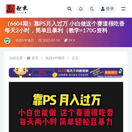
登录
全部
（6604期）靠PS月入过万 小白做这个赛道很吃香
每天2小时，简单且暴利（教学+170G资料
实战VIP项目
2023-07-19
19.9
当前位置：
首页
实战VIP项目
正文