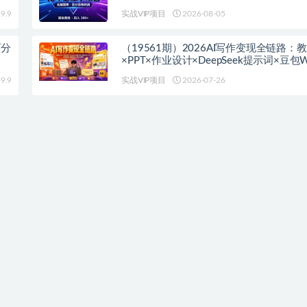
9.9
实战VIP项目
2026-08-05
百分
（19561期）2026AI写作变现全链路：
×PPT×作业设计×DeepSeek提示词×豆包WP
淘宝接单×闲鱼开店×通过AI賺钱
9.9
实战VIP项目
2026-07-26