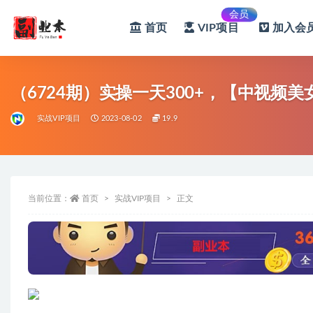
会员
首页
VIP项目
加入会员
全部
（6724期）实操一天300+，【中视
实战VIP项目
2023-08-02
19.9
当前位置：
首页
实战VIP项目
正文