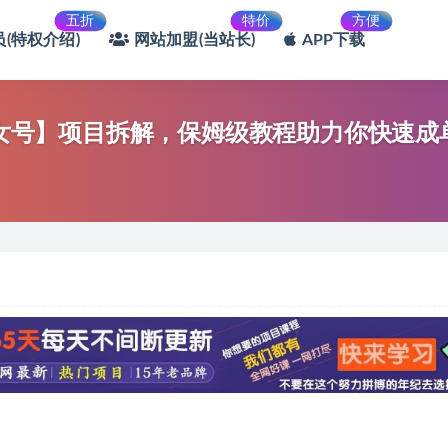
五折
特价
方便
(特权介绍)
网站加盟(当站长)
APP下载
频美女号】项目拆解，保姆级教程助力你快速成