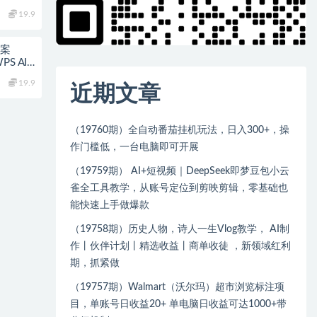
19.9
教案
S AI×
19.9
近期文章
（19760期）全自动番茄挂机玩法，日入300+，操
作门槛低，一台电脑即可开展
（19759期） AI+短视频｜DeepSeek即梦豆包小云
雀全工具教学，从账号定位到剪映剪辑，零基础也
能快速上手做爆款
（19758期）历史人物，诗人一生Vlog教学， AI制
作丨伙伴计划丨精选收益丨商单收徒 ，新领域红利
期，抓紧做
（19757期）Walmart（沃尔玛）超市浏览标注项
目，单账号日收益20+ 单电脑日收益可达1000+带