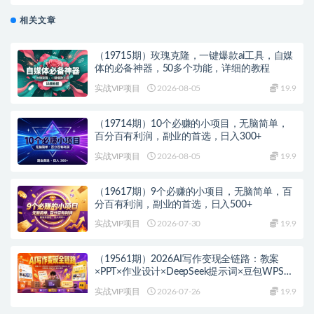
相关文章
（19715期）玫瑰克隆，一键爆款ai工具，自媒
体的必备神器，50多个功能，详细的教程
实战VIP项目
2026-08-05
19.9
（19714期）10个必赚的小项目，无脑简单，
百分百有利润，副业的首选，日入300+
实战VIP项目
2026-08-05
19.9
（19617期）9个必赚的小项目，无脑简单，百
分百有利润，副业的首选，日入500+
实战VIP项目
2026-07-30
19.9
（19561期）2026AI写作变现全链路：教案
×PPT×作业设计×DeepSeek提示词×豆包WPS
AI×淘宝接单×闲鱼开店×通过AI賺钱
实战VIP项目
2026-07-26
19.9