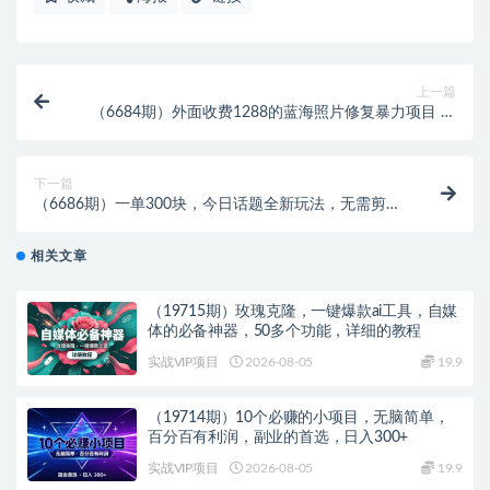
上一篇
（6684期）外面收费1288的蓝海照片修复暴力项目 无
门槛小白可做 轻松日入500+
下一篇
（6686期）一单300块，今日话题全新玩法，无需剪辑
配音，无脑搬运，接广告月入过万
相关文章
（19715期）玫瑰克隆，一键爆款ai工具，自媒
体的必备神器，50多个功能，详细的教程
实战VIP项目
2026-08-05
19.9
（19714期）10个必赚的小项目，无脑简单，
百分百有利润，副业的首选，日入300+
实战VIP项目
2026-08-05
19.9