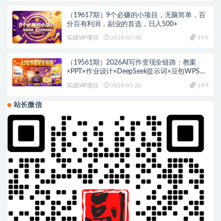
（19617期）9个必赚的小项目，无脑简单，百
分百有利润，副业的首选，日入500+
实战VIP项目
2026-07-30
19.9
（19561期）2026AI写作变现全链路：教案
×PPT×作业设计×DeepSeek提示词×豆包WPS
AI×淘宝接单×闲鱼开店×通过AI賺钱
实战VIP项目
2026-07-26
19.9
站长微信