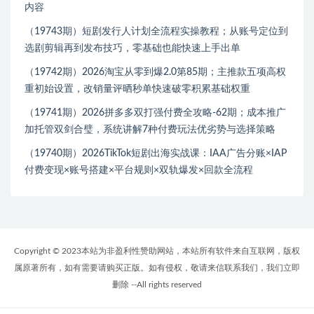
内容
（19743期）短剧发行人计划全流程实操教程；从账号定位到
选剧剪辑再到发布技巧，零基础也能快速上手出单
（19742期）2026淘宝从零到爆2.0第85期；主推款五项高权
重初始设置，改销量评晒秒单快速破零积累基础权重
（19741期）2026拼多多双打强付费全攻略-62期；成本推广
加托管双剑合璧，系统讲解7种付费玩法优劣势与选择策略
（19740期）2026TikTok短剧出海实战课：IAA广告分账×IAP
付费变现×账号搭建×平台规则×双轨爆发×回款全流程
Copyright © 2023本站为非盈利性赞助网站，本站所有软件来自互联网，版权
属原著所有，如有需要请购买正版。如有侵权，敬请来信联系我们，我们立即
删除 --All rights reserved