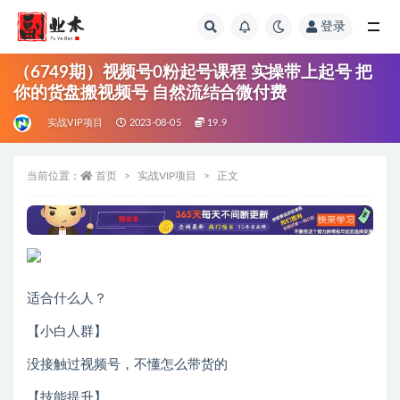
登录
全部
（6749期）视频号0粉起号课程 实操带上起号 把
你的货盘搬视频号 自然流结合微付费
实战VIP项目
2023-08-05
19.9
当前位置：
首页
实战VIP项目
正文
适合什么人？
【小白人群】
没接触过视频号，不懂怎么带货的
【技能提升】