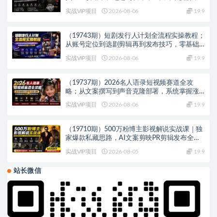
零基础也能做出高流量真实感内容
实战VIP项目
2026-08-06
19.9
（19743期）短剧发行人计划全流程实操教程；
从账号定位到选剧剪辑再到发布技巧，零基础
也能快速上手出单
实战VIP项目
2026-08-06
19.9
（19737期）2026名人语录短视频赛道全攻
略；从文案撰写到声音克隆部署，系统掌握涨
粉变现双赢制作技术
实战VIP项目
2026-08-06
19.9
（19710期）500万粉博主影视解说实战课｜独
家爆款私藏思路，AI文案剪映PR剪辑发布全流
程教学
实战VIP项目
2026-08-05
19.9
站长微信