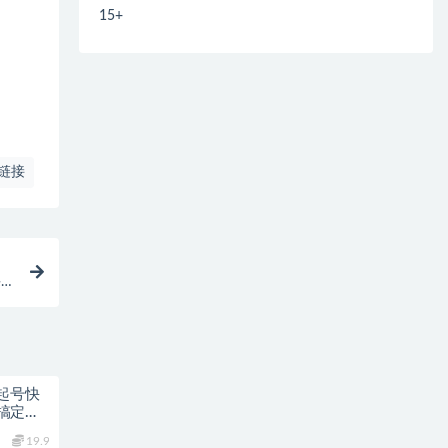
15+
链接
课
起号快
搞定，
19.9