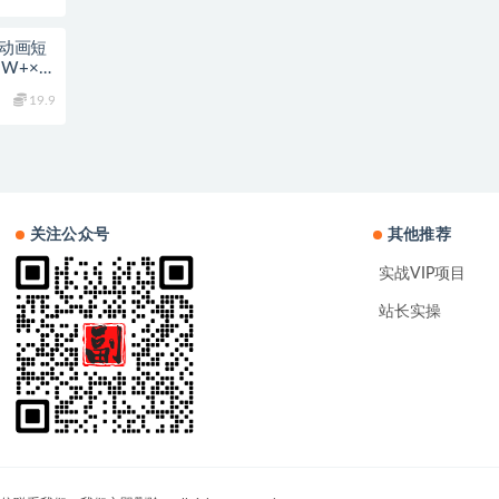
愈动画短
W+×极
+
19.9
关注公众号
其他推荐
实战VIP项目
站长实操