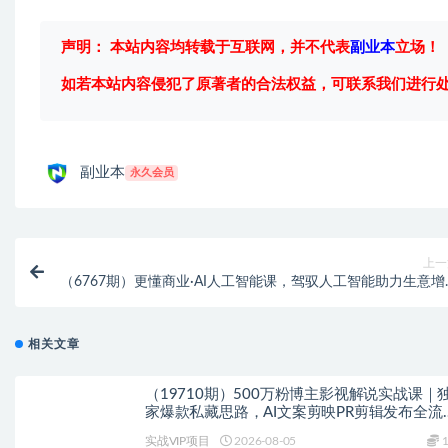
声明： 本站内容均转载于互联网，并不代表
副业本
立场！
如若本站内容侵犯了原著者的合法权益，可联系我们进行
副业本
永久会员
上一
（6767期）更懂商业·AI人工智能课，​驾驭人工智能助力生意增
（50节
相关文章
（19710期）500万粉博主影视解说实战课｜
家爆款私藏思路，AI文案剪映PR剪辑发布全流
教学
实战VIP项目
2026-08-05
1