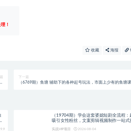
处理！
收藏
海报
篇
下一篇
长
（6769期）鱼塘 辅助下的各种起号玩法，市面上少有的鱼塘
）
程 养鱼 起号 选品 爆流…
独
（19704期）学会这套婆媳短剧全流程：
程
吸引女性粉丝，文案剪辑视频制作一站式
多种变现方式都可做
9.9
实战VIP项目
2026-08-04