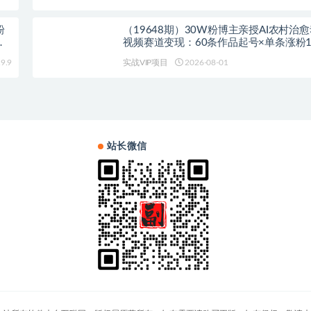
粉
（19648期）30W粉博主亲授AI农村治
图
视频赛道变现：60条作品起号×单条涨粉1
易进精选+伙伴计划，稳定收益×日入400
9.9
实战VIP项目
2026-08-01
站长微信