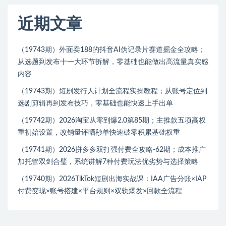
近期文章
（19743期）外面卖188的抖音AI伪记录片赛道掘金全攻略；
从选题到发布十一大环节拆解，零基础也能做出高流量真实感
内容
（19743期）短剧发行人计划全流程实操教程；从账号定位到
选剧剪辑再到发布技巧，零基础也能快速上手出单
（19742期）2026淘宝从零到爆2.0第85期；主推款五项高权
重初始设置，改销量评晒秒单快速破零积累基础权重
（19741期）2026拼多多双打强付费全攻略-62期；成本推广
加托管双剑合璧，系统讲解7种付费玩法优劣势与选择策略
（19740期）2026TikTok短剧出海实战课：IAA广告分账×IAP
付费变现×账号搭建×平台规则×双轨爆发×回款全流程