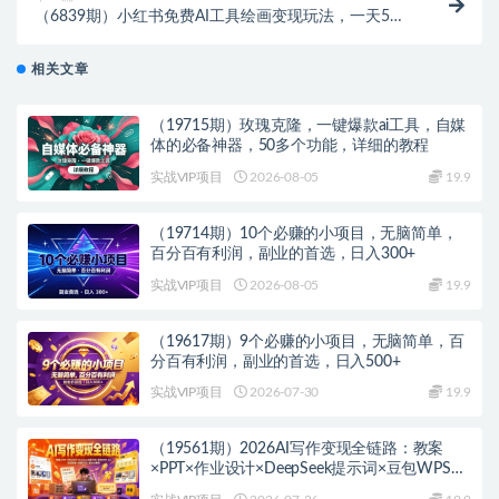
（6839期）小红书免费AI工具绘画变现玩法，一天5分
钟傻瓜式操作，0成本日入300+
相关文章
（19715期）玫瑰克隆，一键爆款ai工具，自媒
体的必备神器，50多个功能，详细的教程
实战VIP项目
2026-08-05
19.9
（19714期）10个必赚的小项目，无脑简单，
百分百有利润，副业的首选，日入300+
实战VIP项目
2026-08-05
19.9
（19617期）9个必赚的小项目，无脑简单，百
分百有利润，副业的首选，日入500+
实战VIP项目
2026-07-30
19.9
（19561期）2026AI写作变现全链路：教案
×PPT×作业设计×DeepSeek提示词×豆包WPS
AI×淘宝接单×闲鱼开店×通过AI賺钱