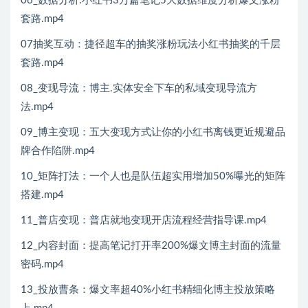
06_数据分析:小红书3万篇笔记5大数据维度分析爆文涨粉
套路.mp4
07抽奖互动：捷径超车的抽奖涨粉玩法小红书抽奖的千层
套路.mp4
08_变现导流：博主.实体安全下车的私域变现导流方
法.mp4
09_博主变现：五大变现方式让你的小红书离钱更近规避品
牌合作陷阱.mp4
10_矩阵打法：一个人也是队伍超实用增加50%曝光的矩阵
搭建.mp4
11_普店变现：普店就地变现开店流程经营指导课.mp4
12_内容封面：提高笔记打开率200%爆文博主封面的流量
密码.mp4
13_投放曹条：爆文率超40%小红书精细化博主投放策略