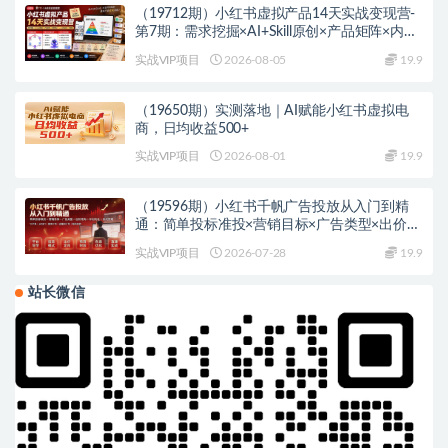
（19712期）小红书虚拟产品14天实战变现营-
第7期：需求挖掘×AI+Skill原创×产品矩阵×内容
笔记×一人公司进阶×全链路
实战VIP项目
2026-08-05
19.9
（19650期）实测落地｜AI赋能小红书虚拟电
商，日均收益500+
实战VIP项目
2026-08-01
19.9
（19596期）小红书千帆广告投放从入门到精
通：简单投标准投×营销目标×广告类型×出价定
向×计划优化×实战搭建
实战VIP项目
2026-07-28
19.9
站长微信