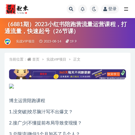
登录
全部
（6881期）2023小红书陪跑营流量运营课程，打
通流量，快速起号（26节课）
实战VIP项目
2023-08-14
19.9
当前位置：
首页
实战VIP项目
正文
博主运营陪跑课程
1.没突破|绞尽脑汁写不出爆文？
2.接广少|不懂提前布局导致变现慢？
3.总限流|微信1个月加不了几个人？