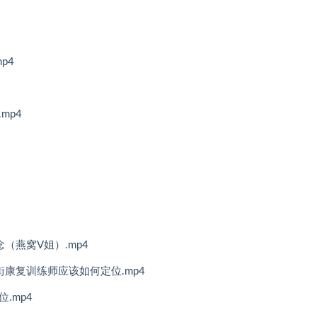
p4
mp4
（燕窝V姐）.mp4
街康复训练师应该如何定位.mp4
.mp4