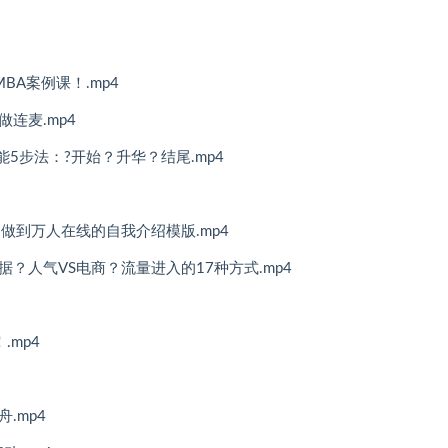
BA案例课！.mp4
连麦.mp4
能5步法：?开始？升华？结尾.mp4
做到万人在线的自我介绍模版.mp4
？人气VS电商？流量进入的17种方式.mp4
.mp4
.mp4