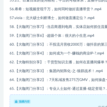
55.21、巨量百应的使用教程，平台的考核体系，直播伴侣的
56.希希：短视频变现千万，如何同时做好直播带货？.mp4
57.viola：北大硕士剑桥博士，如何做直播定位？.mp4
58.【大咖闭门分享7】-当店商遇到电商，实体店如何抓住流量
59.【大咖闭门分享6】-超级个体：很大的小生意.mp4
60.【大咖闭门分享5】：不投流月营收2000万：做抖音的第三
61.【大咖闭门分享4】：如何成为一个-赚钱的商业IP-?.mp4
62.【大咖特别分享】：干货型知识主播，如何在直播间爆单？
63.【大咖闭门分享3】：集团内矩阵化-之-狼群战术！.mp4
64.【大咖闭门分享2】：7天私域发售275万GMV，如何操盘
65.【大咖闭门分享1】：专业人士如何-通过直播-稳定变现？.
隐藏内容