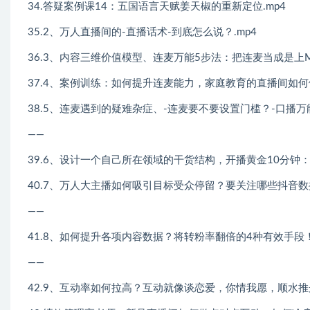
34.答疑案例课14：五国语言天赋姜天椒的重新定位.mp4
35.2、万人直播间的-直播话术-到底怎么说？.mp4
36.3、内容三维价值模型、连麦万能5步法：把连麦当成是上M
37.4、案例训练：如何提升连麦能力，家庭教育的直播间如何做
38.5、连麦遇到的疑难杂症、-连麦要不要设置门槛？-口播万
――
39.6、设计一个自己所在领域的干货结构，开播黄金10分钟：
40.7、万人大主播如何吸引目标受众停留？要关注哪些抖音数据
――
41.8、如何提升各项内容数据？将转粉率翻倍的4种有效手段！
――
42.9、互动率如何拉高？互动就像谈恋爱，你情我愿，顺水推舟