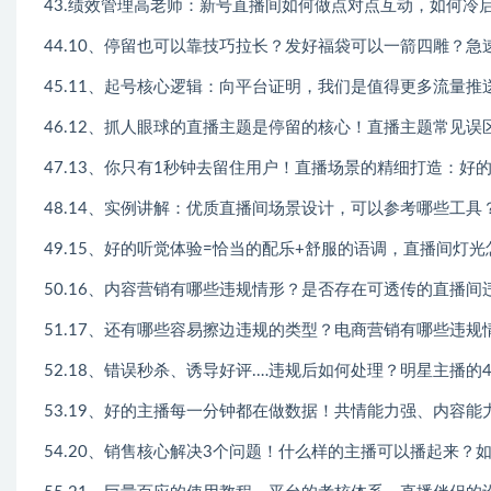
43.绩效管理高老师：新号直播间如何做点对点互动，如何冷启动
44.10、停留也可以靠技巧拉长？发好福袋可以一箭四雕？急
45.11、起号核心逻辑：向平台证明，我们是值得更多流量推
46.12、抓人眼球的直播主题是停留的核心！直播主题常见误
47.13、你只有1秒钟去留住用户！直播场景的精细打造：好的
48.14、实例讲解：优质直播间场景设计，可以参考哪些工具
49.15、好的听觉体验=恰当的配乐+舒服的语调，直播间灯光
50.16、内容营销有哪些违规情形？是否存在可透传的直播间违
51.17、还有哪些容易擦边违规的类型？电商营销有哪些违规
52.18、错误秒杀、诱导好评.…违规后如何处理？明星主播的4
53.19、好的主播每一分钟都在做数据！共情能力强、内容能
54.20、销售核心解决3个问题！什么样的主播可以播起来？如