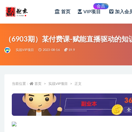
会员
首页
VIP项目
加入会员
全部
（6903期）某付费课-赋能直播驱动的
实战VIP项目
2023-08-16
19.9
当前位置：
首页
实战VIP项目
正文