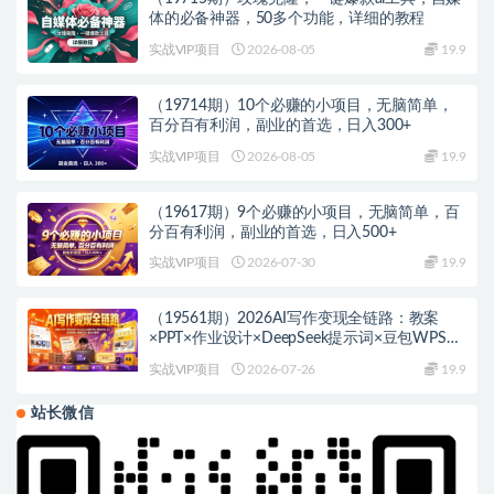
体的必备神器，50多个功能，详细的教程
实战VIP项目
2026-08-05
19.9
（19714期）10个必赚的小项目，无脑简单，
百分百有利润，副业的首选，日入300+
实战VIP项目
2026-08-05
19.9
（19617期）9个必赚的小项目，无脑简单，百
分百有利润，副业的首选，日入500+
实战VIP项目
2026-07-30
19.9
（19561期）2026AI写作变现全链路：教案
×PPT×作业设计×DeepSeek提示词×豆包WPS
AI×淘宝接单×闲鱼开店×通过AI賺钱
实战VIP项目
2026-07-26
19.9
站长微信