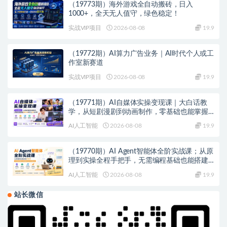
（19773期）海外游戏全自动搬砖，日入
1000+，全天无人值守，绿色稳定！
实战VIP项目
2026-08-08
19.9
（19772期）AI算力广告业务｜AI时代个人或工
作室新赛道
实战VIP项目
2026-08-08
19.9
（19771期）AI自媒体实操变现课｜大白话教
学，从短剧漫剧到动画制作，零基础也能掌握
爆款内容创作与变现全流程
AI人工智能
2026-08-08
19.9
（19770期）AI Agent智能体全阶实战课；从原
理到实操全程手把手，无需编程基础也能搭建
自动运行的智能体
AI人工智能
2026-08-08
19.9
站长微信