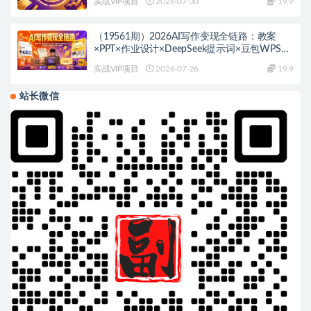
实战VIP项目
2026-07-30
19.9
（19561期）2026AI写作变现全链路：教案
×PPT×作业设计×DeepSeek提示词×豆包WPS
AI×淘宝接单×闲鱼开店×通过AI賺钱
实战VIP项目
2026-07-26
19.9
站长微信