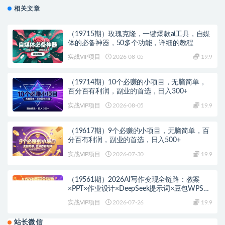
相关文章
（19715期）玫瑰克隆，一键爆款ai工具，自媒
体的必备神器，50多个功能，详细的教程
实战VIP项目
2026-08-05
19.9
（19714期）10个必赚的小项目，无脑简单，
百分百有利润，副业的首选，日入300+
实战VIP项目
2026-08-05
19.9
（19617期）9个必赚的小项目，无脑简单，百
分百有利润，副业的首选，日入500+
实战VIP项目
2026-07-30
19.9
（19561期）2026AI写作变现全链路：教案
×PPT×作业设计×DeepSeek提示词×豆包WPS
AI×淘宝接单×闲鱼开店×通过AI賺钱
实战VIP项目
2026-07-26
19.9
站长微信