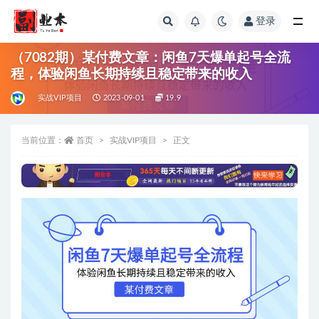
登录
全部
（7082期）某付费文章：闲鱼7天爆单起号全流
程，体验闲鱼长期持续且稳定带来的收入
实战VIP项目
2023-09-01
19.9
当前位置：
首页
实战VIP项目
正文