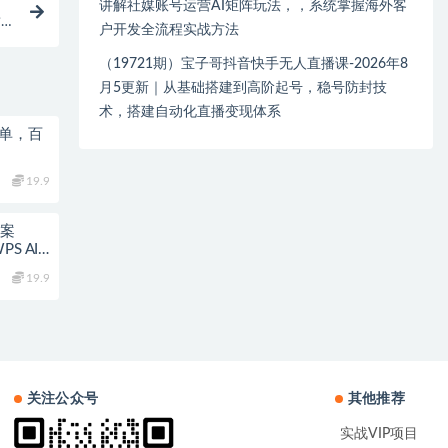
讲解社媒账号运营AI矩阵玩法，，系统掌握海外客
封
户开发全流程实战方法
（19721期）宝子哥抖音快手无人直播课-2026年8
月5更新｜从基础搭建到高阶起号，稳号防封技
术，搭建自动化直播变现体系
简单，百
19.9
教案
S AI×
19.9
关注公众号
其他推荐
实战VIP项目