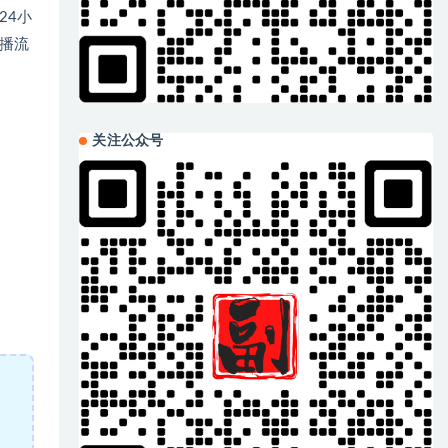
24小
播流
关注公众号