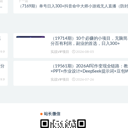
篇
下一篇
新
（7169期）单号日入300+抖音命中大师小游戏无人直播（防
法
防违规）可批量复制适合…
媒
（19714期）10个必赚的小项目，无脑
分百有利润，副业的首选，日入300+
9.9
实战VIP项目
2026-08-05
百分
（19561期）2026AI写作变现全链路：
×PPT×作业设计×DeepSeek提示词×豆包WP
淘宝接单×闲鱼开店×通过AI賺钱
9.9
实战VIP项目
2026-07-26
站长微信