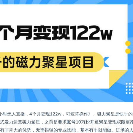
小时无人直播，4个月变现122w，可矩阵操作》。磁力聚星是快手
正式发力运营磁力聚星，之前是要求账号10万粉开通聚星变现权限更
手有非常大的优势，无需很强的专业技能，基本有手就能做。进场的