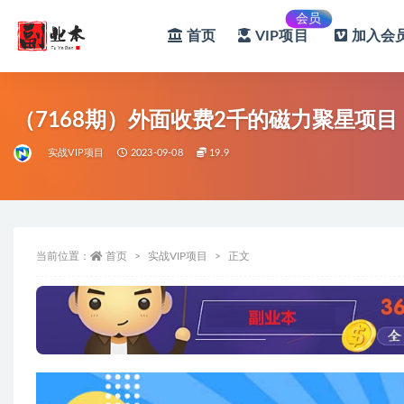
会员
首页
VIP项目
加入会员
全部
（7168期）外面收费2千的磁力聚星项目
实战VIP项目
2023-09-08
19.9
当前位置：
首页
实战VIP项目
正文