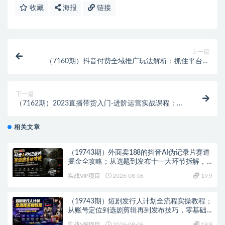
收藏
海报
链接
上一篇
（7160期）抖音付费全域推广玩法解析：抓住平台红
利，小付费撬动大流量（9节课）
下一篇
（7162期）2023直播带货入门-进阶运营实战课程：新
手直播运营培训实战课！
相关文章
（19743期）外面卖188的抖音AI伪记录片赛道
掘金全攻略；从选题到发布十一大环节拆解，
零基础也能做出高流量真实感内容
实战VIP项目
2026-08-06
19.9
（19743期）短剧发行人计划全流程实操教程；
从账号定位到选剧剪辑再到发布技巧，零基础
也能快速上手出单
实战VIP项目
2026-08-06
19.9