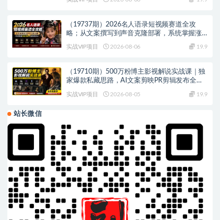
（19737期）2026名人语录短视频赛道全攻
略；从文案撰写到声音克隆部署，系统掌握涨
粉变现双赢制作技术
实战VIP项目
2026-08-06
19.9
（19710期）500万粉博主影视解说实战课｜独
家爆款私藏思路，AI文案剪映PR剪辑发布全流
程教学
实战VIP项目
2026-08-05
19.9
站长微信