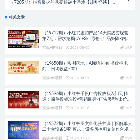
（7205期）抖音爆火的悬疑解谜小游戏【规则怪谈】无
人直播玩法【教程+游戏+工具软件
相关文章
（19712期）小红书虚拟产品14天实战变现营-
第7期：需求挖掘×AI+Skill原创×产品矩阵×内容
笔记×一人公司进阶×全链路
实战VIP项目
2026-08-05
19.9
（19650期）实测落地｜AI赋能小红书虚拟电
商，日均收益500+
实战VIP项目
2026-08-01
19.9
（19596期）小红书千帆广告投放从入门到精
通：简单投标准投×营销目标×广告类型×出价定
向×计划优化×实战搭建
实战VIP项目
2026-07-28
19.9
（19572期）小红书图文量化获客课｜拆解单人
二十台设备矩阵模式，设备风控图文创作合规
引流一站式落地实操
实战VIP项目
2026-07-27
19.9