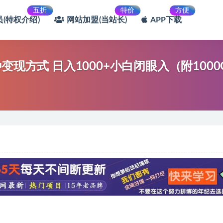
五折
特价
方便
(特权介绍)
网站加盟(当站长)
APP下载
现方式 日入1000+小白闭眼入（附100