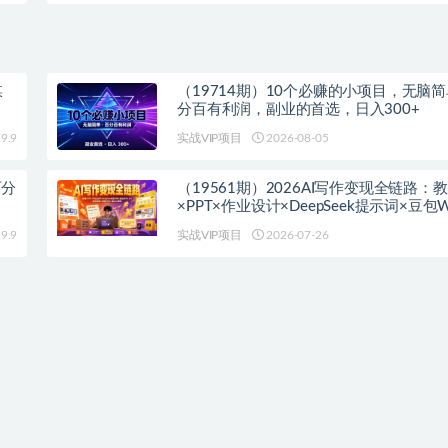
媒
（19714期）10个必赚的小项目，无脑
分百有利润，副业的首选，日入300+
9.9
实战VIP项目
2026-08-05
百分
（19561期）2026AI写作变现全链路：
×PPT×作业设计×DeepSeek提示词×豆包WP
淘宝接单×闲鱼开店×通过AI賺钱
9.9
实战VIP项目
2026-07-26