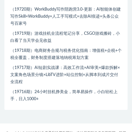
（19720期）WorkBuddy写作陪跑营3.0-更新：Ai智能体创建
写作Skill×WorkBuddy×人工手写模式×去除AI痕迹×头条公众
号百家号
（19719期）游戏挂机全流程笔记分享，CSGO游戏搬砖，小
白看了当天学会见收益
（19718期）电商财务合规与税务优化指南：增值税+企税+个
税全覆盖，财务制度搭建落地纳税筹划方案
（19717期）AI短剧实战课：高效工作流×AI审美×爆款拆解×
文案角色场景分镜×LibTV进阶×站位控制×从脚本到成片交付
全流程
（19716期）24小时挂机挣美金，简单易操作，小白轻松上
手，日入1000+