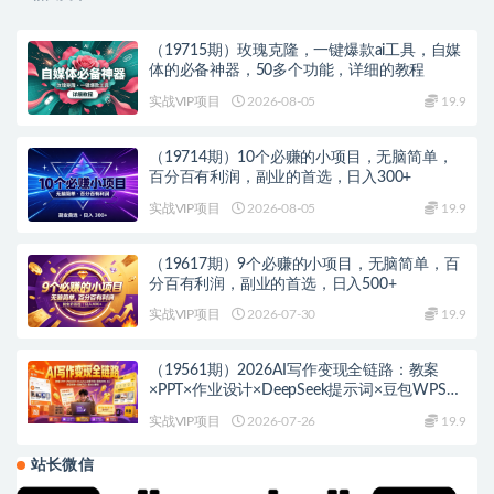
（19715期）玫瑰克隆，一键爆款ai工具，自媒
体的必备神器，50多个功能，详细的教程
实战VIP项目
2026-08-05
19.9
（19714期）10个必赚的小项目，无脑简单，
百分百有利润，副业的首选，日入300+
实战VIP项目
2026-08-05
19.9
（19617期）9个必赚的小项目，无脑简单，百
分百有利润，副业的首选，日入500+
实战VIP项目
2026-07-30
19.9
（19561期）2026AI写作变现全链路：教案
×PPT×作业设计×DeepSeek提示词×豆包WPS
AI×淘宝接单×闲鱼开店×通过AI賺钱
实战VIP项目
2026-07-26
19.9
站长微信