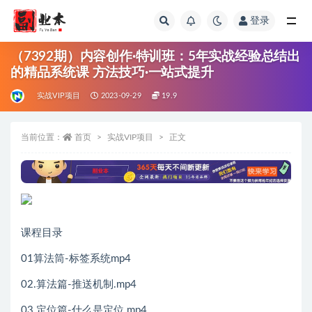
登录
全部
（7392期）内容创作·特训班：5年实战经验总结出
的精品系统课 方法技巧·一站式提升
实战VIP项目
2023-09-29
19.9
当前位置：
首页
实战VIP项目
正文
课程目录
01算法筒-标签系统mp4
02.算法篇-推送机制.mp4
03.定位篇-什么是定位.mp4