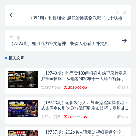
上一篇
（7391期）利群烟盒_超低价撸实物教程（几十块撸官
方几百元实物）
下一篇
（7393期）如何成为外卖超神，餐饮人必看！外卖月销
2000单，营业额超8万+的秘诀
相关文章
（19743期）外面卖188的抖音AI伪记录片赛道
掘金全攻略；从选题到发布十一大环节拆解，
零基础也能做出高流量真实感内容
实战VIP项目
2026-08-06
19.9
（19743期）短剧发行人计划全流程实操教程；
从账号定位到选剧剪辑再到发布技巧，零基础
也能快速上手出单
实战VIP项目
2026-08-06
19.9
（19737期）2026名人语录短视频赛道全攻