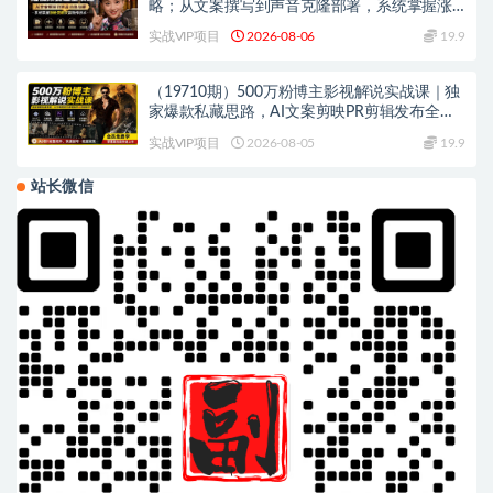
略；从文案撰写到声音克隆部署，系统掌握涨
粉变现双赢制作技术
实战VIP项目
2026-08-06
19.9
（19710期）500万粉博主影视解说实战课｜独
家爆款私藏思路，AI文案剪映PR剪辑发布全流
程教学
实战VIP项目
2026-08-05
19.9
站长微信