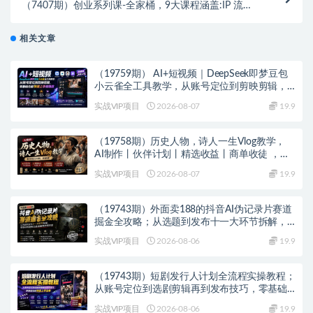
（7407期）创业系列课-全家桶，9大课程涵盖:IP 流量
利润 私域 带你千万年利润之路
相关文章
（19759期） AI+短视频｜DeepSeek即梦豆包
小云雀全工具教学，从账号定位到剪映剪辑，
零基础也能快速上手做爆款
实战VIP项目
2026-08-07
19.9
（19758期）历史人物，诗人一生Vlog教学，
AI制作丨伙伴计划丨精选收益丨商单收徒 ，新
领域红利期，抓紧做
实战VIP项目
2026-08-07
19.9
（19743期）外面卖188的抖音AI伪记录片赛道
掘金全攻略；从选题到发布十一大环节拆解，
零基础也能做出高流量真实感内容
实战VIP项目
2026-08-06
19.9
（19743期）短剧发行人计划全流程实操教程；
从账号定位到选剧剪辑再到发布技巧，零基础
也能快速上手出单
实战VIP项目
2026-08-06
19.9