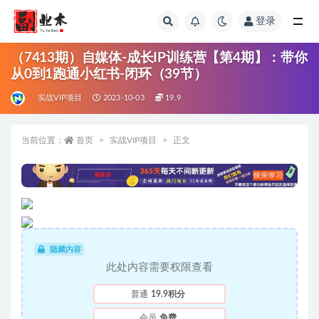
登录
全部
（7413期）自媒体-成长IP训练营【第4期】：带你
从0到1跑通小红书-闭环（39节）
实战VIP项目
2023-10-03
19.9
当前位置：
首页
实战VIP项目
正文
隐藏内容
此处内容需要权限查看
普通
19.9积分
会员
免费