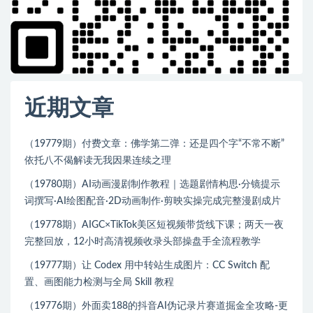
近期文章
（19779期）付费文章：佛学第二弹：还是四个字“不常不断”
依托八不偈解读无我因果连续之理
（19780期）AI动画漫剧制作教程｜选题剧情构思·分镜提示
词撰写·AI绘图配音·2D动画制作·剪映实操完成完整漫剧成片
（19778期）AIGC×TikTok美区短视频带货线下课；两天一夜
完整回放，12小时高清视频收录头部操盘手全流程教学
（19777期）让 Codex 用中转站生成图片：CC Switch 配
置、画图能力检测与全局 Skill 教程
（19776期）外面卖188的抖音AI伪记录片赛道掘金全攻略-更