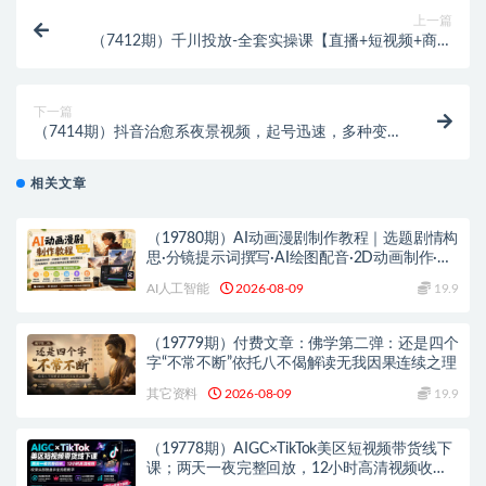
上一篇
（7412期）千川投放-全套实操课【直播+短视频+商品
卡】2023新版，18节完整版！
下一篇
（7414期）抖音治愈系夜景视频，起号迅速，多种变现
方式，小白轻松掌握（附120G素材）
相关文章
（19780期）AI动画漫剧制作教程｜选题剧情构
思·分镜提示词撰写·AI绘图配音·2D动画制作·剪
映实操完成完整漫剧成片
AI人工智能
2026-08-09
19.9
（19779期）付费文章：佛学第二弹：还是四个
字“不常不断”依托八不偈解读无我因果连续之理
其它资料
2026-08-09
19.9
（19778期）AIGC×TikTok美区短视频带货线下
课；两天一夜完整回放，12小时高清视频收录