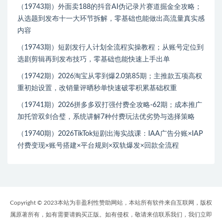
（19743期）外面卖188的抖音AI伪记录片赛道掘金全攻略；
从选题到发布十一大环节拆解，零基础也能做出高流量真实感
内容
（19743期）短剧发行人计划全流程实操教程；从账号定位到
选剧剪辑再到发布技巧，零基础也能快速上手出单
（19742期）2026淘宝从零到爆2.0第85期；主推款五项高权
重初始设置，改销量评晒秒单快速破零积累基础权重
（19741期）2026拼多多双打强付费全攻略-62期；成本推广
加托管双剑合璧，系统讲解7种付费玩法优劣势与选择策略
（19740期）2026TikTok短剧出海实战课：IAA广告分账×IAP
付费变现×账号搭建×平台规则×双轨爆发×回款全流程
Copyright © 2023本站为非盈利性赞助网站，本站所有软件来自互联网，版权
属原著所有，如有需要请购买正版。如有侵权，敬请来信联系我们，我们立即