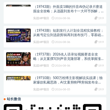
（19743期）外面卖188的抖音AI伪记录片赛道
掘金全攻略；从选题到发布十一大环节拆解，
零基础也能做出高流量真实感内容
实战VIP项目
2026-08-06
19.9
（19743期）短剧发行人计划全流程实操教程；
从账号定位到选剧剪辑再到发布技巧，零基础
也能快速上手出单
实战VIP项目
2026-08-06
19.9
（19737期）2026名人语录短视频赛道全攻
略；从文案撰写到声音克隆部署，系统掌握涨
粉变现双赢制作技术
实战VIP项目
2026-08-06
19.9
（19710期）500万粉博主影视解说实战课｜独
家爆款私藏思路，AI文案剪映PR剪辑发布全流
程教学
实战VIP项目
2026-08-05
19.9
站长微信