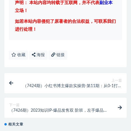
声明： 本站内容均转载于互联网，并不代表
副业本
立场！
如若本站内容侵犯了原著者的合法权益，可联系我们
进行处理！
收藏
海报
链接
上一篇
（7424期）小红书博主爆款实操营·第11期：从0-1打造
赚钱IP，日躺赚千元，9月完结新课
下一篇
（7426期）2023知识IP-爆品发售双 阶班，左手爆品右
手发售，开启批量收钱
相关文章