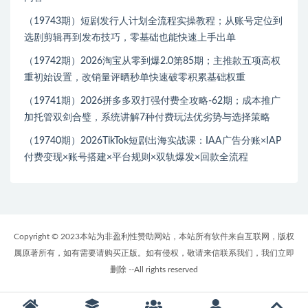
（19743期）短剧发行人计划全流程实操教程；从账号定位到
选剧剪辑再到发布技巧，零基础也能快速上手出单
（19742期）2026淘宝从零到爆2.0第85期；主推款五项高权
重初始设置，改销量评晒秒单快速破零积累基础权重
（19741期）2026拼多多双打强付费全攻略-62期；成本推广
加托管双剑合璧，系统讲解7种付费玩法优劣势与选择策略
（19740期）2026TikTok短剧出海实战课：IAA广告分账×IAP
付费变现×账号搭建×平台规则×双轨爆发×回款全流程
Copyright © 2023本站为非盈利性赞助网站，本站所有软件来自互联网，版权
属原著所有，如有需要请购买正版。如有侵权，敬请来信联系我们，我们立即
删除 --All rights reserved