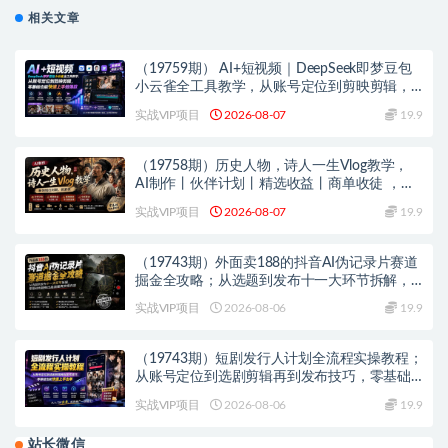
相关文章
（19759期） AI+短视频｜DeepSeek即梦豆包
小云雀全工具教学，从账号定位到剪映剪辑，
零基础也能快速上手做爆款
实战VIP项目
2026-08-07
19.9
（19758期）历史人物，诗人一生Vlog教学，
AI制作丨伙伴计划丨精选收益丨商单收徒 ，新
领域红利期，抓紧做
实战VIP项目
2026-08-07
19.9
（19743期）外面卖188的抖音AI伪记录片赛道
掘金全攻略；从选题到发布十一大环节拆解，
零基础也能做出高流量真实感内容
实战VIP项目
2026-08-06
19.9
（19743期）短剧发行人计划全流程实操教程；
从账号定位到选剧剪辑再到发布技巧，零基础
也能快速上手出单
实战VIP项目
2026-08-06
19.9
站长微信