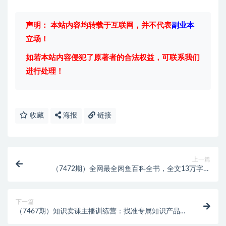
声明： 本站内容均转载于互联网，并不代表
副业本
立场！
如若本站内容侵犯了原著者的合法权益，可联系我们
进行处理！
收藏
海报
链接
上一篇
（7472期）全网最全闲鱼百科全书，全文13万字左
右，带你玩赚闲鱼卖货，从0到月入过万
下一篇
（7467期）知识卖课主播训练营：找准专属知识产品，
打造主播IP定位，构建直播话术体系