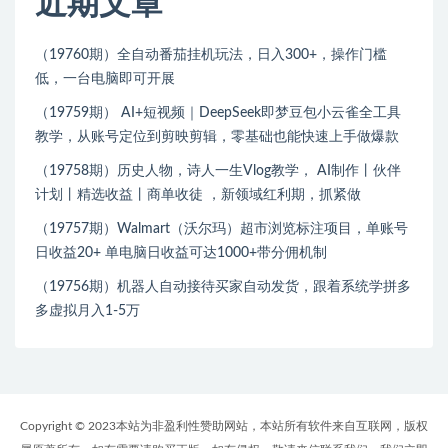
近期文章
（19760期）全自动番茄挂机玩法，日入300+，操作门槛
低，一台电脑即可开展
（19759期） AI+短视频｜DeepSeek即梦豆包小云雀全工具
教学，从账号定位到剪映剪辑，零基础也能快速上手做爆款
（19758期）历史人物，诗人一生Vlog教学， AI制作丨伙伴
计划丨精选收益丨商单收徒 ，新领域红利期，抓紧做
（19757期）Walmart（沃尔玛）超市浏览标注项目，单账号
日收益20+ 单电脑日收益可达1000+带分佣机制
（19756期）机器人自动接待买家自动发货，跟着系统学拼多
多虚拟月入1-5万
Copyright © 2023本站为非盈利性赞助网站，本站所有软件来自互联网，版权