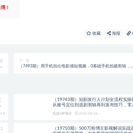
处理！
收藏
海报
篇
下一篇
爆
（7493期）用手机拍出电影感短视频，0基础手机拍摄剪辑，
）
入门到进阶系统课程(125节)
道
（19743期）短剧发行人计划全流程实操
零
从账号定位到选剧剪辑再到发布技巧，零
能快速上手出单
9.9
实战VIP项目
2026-08-06
略；
（19710期）500万粉博主影视解说实战