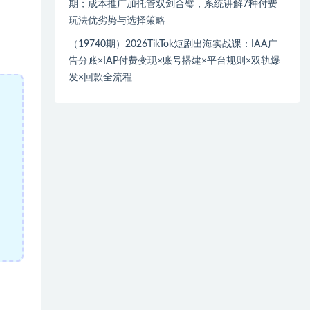
期；成本推广加托管双剑合璧，系统讲解7种付费
玩法优劣势与选择策略
（19740期）2026TikTok短剧出海实战课：IAA广
告分账×IAP付费变现×账号搭建×平台规则×双轨爆
发×回款全流程