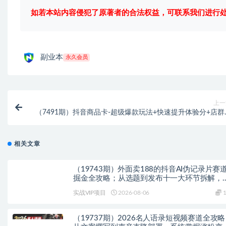
如若本站内容侵犯了原著者的合法权益，可联系我们进行
副业本
永久会员
上一
（7491期）抖音商品卡-超级爆款玩法+快速提升体验分+店群
款玩分（三套课程
相关文章
（19743期）外面卖188的抖音AI伪记录片赛
掘金全攻略；从选题到发布十一大环节拆解，
基础也能做出高流量真实感内容
实战VIP项目
2026-08-06
1
（19737期）2026名人语录短视频赛道全攻