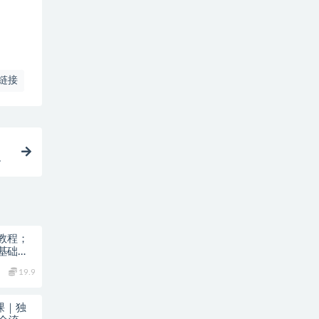
链接
从
教程；
基础也
19.9
课｜独