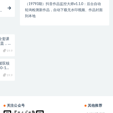
（19793期）抖音作品监控大师v1.1.0：后台自动
轮询检测新作品，自动下载无水印视频、作品封面
，
到本地
P全套课
覆盖，图
19.9
爆破双核
0-1打
19.9
关注公众号
其他推荐