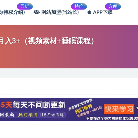
五折
特价
方便
(特权介绍)
网站加盟(当站长)
APP下载
 月入3+（视频素材+睡眠课程）