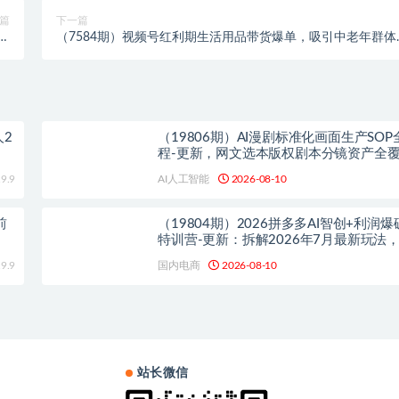
篇
下一篇
运
（7584期）视频号红利期生活用品带货爆单，吸引中老年群体
长
实战玩法教学
人2
（19806期）AI漫剧标准化画面生产SO
程-更新，网文选本版权剧本分镜资产全
文生视频后期剪辑完整实操教学
9.9
AI人工智能
2026-08-10
前
（19804期）2026拼多多AI智创+利润
特训营-更新：拆解2026年7月最新玩法，
爆SOP
9.9
国内电商
2026-08-10
站长微信