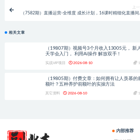
上一
（7582期）直播运营-全维度 成长计划，16课时精细化直播间
营策略拆解零基础运营成
相关文章
（19807期）视频号3个月收入13005元， 新
天学会入门， 利用Ai操作 解放双手！
实战VIP项目
2026-08-10
1
（19805期）付费文章：如何拥有让人羡慕的
额叶？五种养护前额叶的实操方法
其它资料
2026-08-10
1
内部推荐