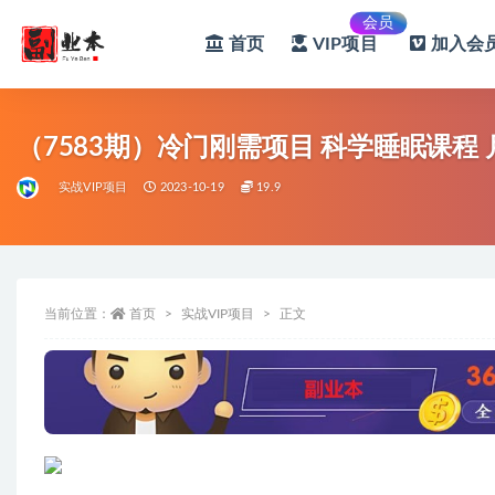
会员
首页
VIP项目
加入会员
全部
（7583期）冷门刚需项目 科学睡眠课程
实战VIP项目
2023-10-19
19.9
当前位置：
首页
实战VIP项目
正文