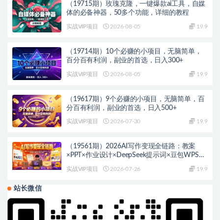
（19715期）玫瑰克隆，一键爆款ai工具，自媒
体的必备神器，50多个功能，详细的教程
实战VIP项目
2026-08-05
19.9
（19714期）10个必赚的小项目，无脑简单，
百分百有利润，副业的首选，日入300+
实战VIP项目
2026-08-05
19.9
（19617期）9个必赚的小项目，无脑简单，百
分百有利润，副业的首选，日入500+
实战VIP项目
2026-07-30
19.9
（19561期）2026AI写作变现全链路：教案
×PPT×作业设计×DeepSeek提示词×豆包WPS
AI×淘宝接单×闲鱼开店×通过AI賺钱
实战VIP项目
2026-07-26
19.9
站长微信