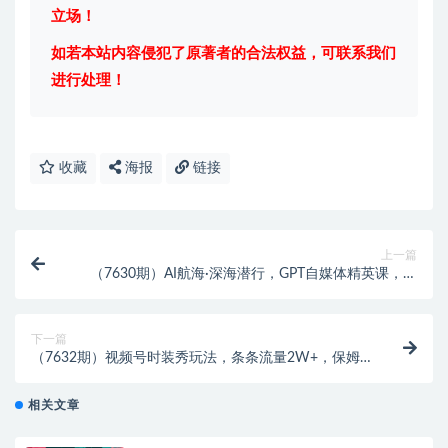
立场！
如若本站内容侵犯了原著者的合法权益，可联系我们
进行处理！
收藏
海报
链接
上一篇
（7630期）AI航海·深海潜行，GPT自媒体精英课，全
网首创调教心流法3.0（20节课）
下一篇
（7632期）视频号时装秀玩法，条条流量2W+，保姆
级教学，每天5分钟收入300+
相关文章