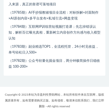
入来源，真正的靠谱可落地项目
（19785期）AI手抄报教辅项目全流程：对标拆解×封面制作
×AI原创内容×多平台发布×私域引流×网盘变现
（19784期）互联网IP训练营短视频打造课；先忘掉错误认
知，解析百亿曝光真相，重新树立内容创作方向感与收入模型
认知
（19783期）副业精选TOP1，全流程托管，24小时见收益，
单号轻松日入500+
（19782期）公众号轻量化掘金项目，两分钟极简操作日稳收
益 100-200+
Copyright © 2023本站为非盈利性赞助网站，本站所有软件来自互联网，版权
属原著所有，如有需要请购买正版。如有侵权，敬请来信联系我们，我们立即
删除 --All rights reserved