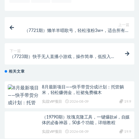
上一篇
（7721期）懒羊羊唱歌号，轻松涨粉3w+，适合所有人
的变现项目！
下一篇
（7723期）快手无人直播小游戏，操作简单，低投入零
风险变现快
相关文章
8月最新项目——快手带货分成计划：托管躺
米，轻松赚佣金，社裙兔费橡木
实战VIP项目
2026-08-09
19.9
（19790期）玫瑰克隆工具，一键爆款ai，自媒
体的必备神器，50多个功能，详细教程
实战VIP项目
2026-08-09
19.9