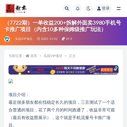
登录
全部
（7722期）一单收益200+拆解外面卖3980手机号
卡推广项目（内含10多种保姆级推广玩法）
实战VIP项目
2023-11-02
19.9
当前位置：
首页
实战VIP项目
正文
项目介绍：
最近很多朋友都在找稳定长久的项目，三言测试了一个适
合普通的项目，花了两个月的时间跑通了，收益非常可观
（最后有收益图展示），这个就是手机流量号卡推广项
目。