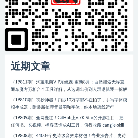
近期文章
（19811期）淘宝电商VIP系统课-更新8月；自然搜索无界直
通车魔方万相台全工具详解，从选词出价到人群逻辑逐一拆解
（19810期）罚抄神器！罚抄10万字都不在怕了，手写字体模
拟生成器，附带新整理背景图和字体，纯本地离线运行
（19809期）全网走红！GitHub上6.7K Star的开源项目，把
任何书、长视频、播客蒸馏成AI工具，值得收藏 cangjie-skill
（19808期）4400+个史诗级音效素材包！专业预告片、史诗