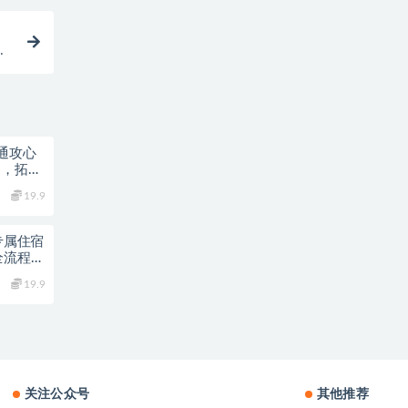
在
通攻心
列，拓客
19.9
专属住宿
全流程落
19.9
关注公众号
其他推荐