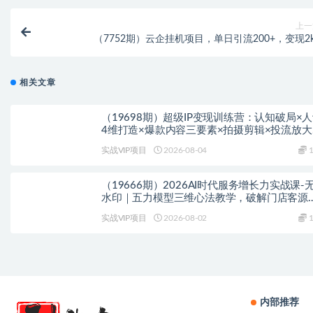
上一
（7752期）云企挂机项目，单日引流200+，变现2k
相关文章
（19698期）超级IP变现训练营：认知破局×
4维打造×爆款内容三要素×拍摄剪辑×投流放大
全域变现×矩阵复制
实战VIP项目
2026-08-04
1
（19666期）2026AI时代服务增长力实战课-
水印｜五力模型三维心法教学，破解门店客源
失低价内卷实现长效业绩增长
实战VIP项目
2026-08-02
1
内部推荐