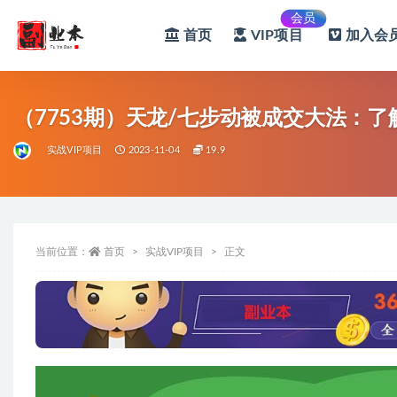
会员
首页
VIP项目
加入会员
全部
（7753期）天龙/七步动被成交大法：了
实战VIP项目
2023-11-04
19.9
当前位置：
首页
实战VIP项目
正文