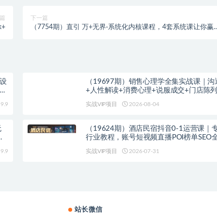
篇
下一篇
+
（7754期）直引 万+无界·系统化内核课程，4套系统课让你赢
起点（60节课）
人设
（19697期）销售心理学全集实战课｜沟
×
+人性解读+消费心理+说服成交+门店陈
裂变年终收现全套实体落地教学
9.9
实战VIP项目
2026-08-04
无
（19624期）酒店民宿抖音0-1运营课｜
流
行业教程，账号短视频直播POI榜单SEO
地实操教学
9.9
实战VIP项目
2026-07-31
站长微信