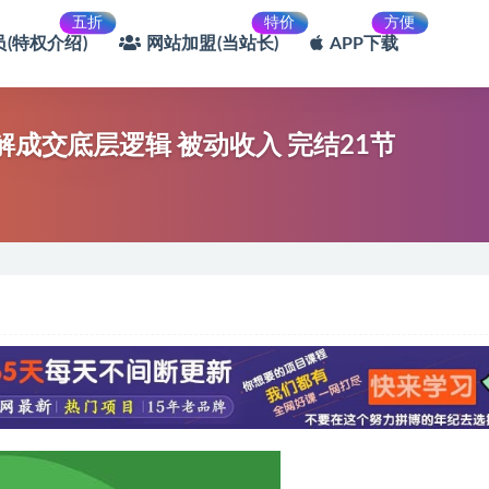
五折
特价
方便
(特权介绍)
网站加盟(当站长)
APP下载
解成交底层逻辑 被动收入 完结21节