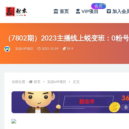
会员
首页
VIP项目
加入会员
全部
（7802期）2023主播线上蜕变班：0
实战VIP项目
2023-11-09
19.9
当前位置：
首页
实战VIP项目
正文