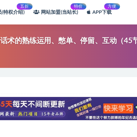
五折
特价
方便
(特权介绍)
网站加盟(当站长)
APP下载
粉号话术的熟练运用、憋单、停留、互动（45