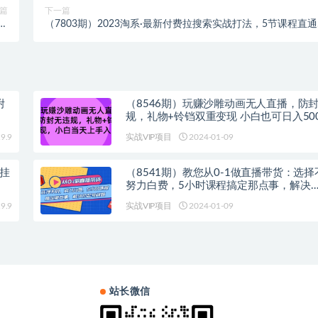
篇
下一篇
无
（7803期）2023淘系·最新付费拉搜索实战打法，5节课程直
！
全方位解析
附
（8546期）玩赚沙雕动画无人直播，防
规，礼物+铃铛双重变现 小白也可日入50
9.9
实战VIP项目
2024-01-09
挂
（8541期）教您从0-1做直播带货：选
努力白费，5小时课程搞定那点事，解决
9.9
实战VIP项目
2024-01-09
站长微信