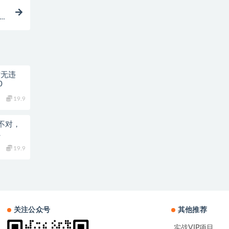
通车
封无违
0
19.9
择不对，
…
19.9
关注公众号
其他推荐
实战VIP项目