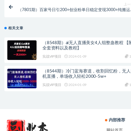
上一
（7801期）百家号日引200+创业粉单日稳定变现3000+纯搬运
需创作
相关文章
（8548期）ai无人直播美女4人组整蛊教程 【
全套资料以及教程】
实战VIP项目
2024-01-09
1
（8544期）冷门蓝海赛道，收割回忆粉，无人
机直播，单场收入轻松2000-5w+
实战VIP项目
2024-01-09
1
内部推荐
网站首页