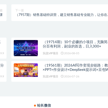
篇
下一篇
课
（7957期）销售基础特训营，建立销售基础专业能力，让你在
常销售活动里游刃余
媒
（19714期）10个必赚的小项目，无脑
分百有利润，副业的首选，日入300+
9.9
实战VIP项目
2026-08-05
百分
（19561期）2026AI写作变现全链路：
×PPT×作业设计×DeepSeek提示词×豆包WP
淘宝接单×闲鱼开店×通过AI賺钱
9.9
实战VIP项目
2026-07-26
站长微信