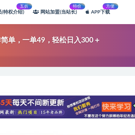
五折
特价
方便
(特权介绍)
网站加盟(当站长)
APP下载
简单，一单49，轻松日入300＋