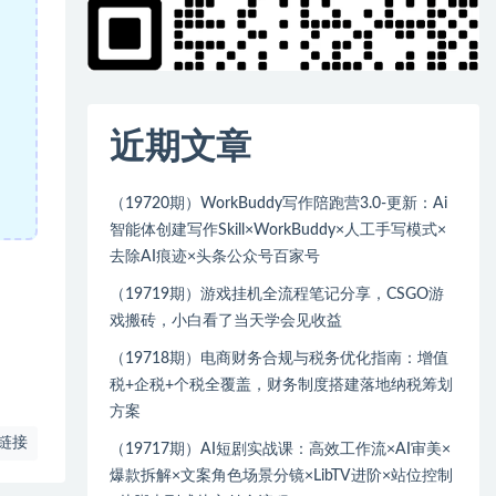
近期文章
（19720期）WorkBuddy写作陪跑营3.0-更新：Ai
智能体创建写作Skill×WorkBuddy×人工手写模式×
去除AI痕迹×头条公众号百家号
（19719期）游戏挂机全流程笔记分享，CSGO游
戏搬砖，小白看了当天学会见收益
（19718期）电商财务合规与税务优化指南：增值
税+企税+个税全覆盖，财务制度搭建落地纳税筹划
方案
链接
（19717期）AI短剧实战课：高效工作流×AI审美×
爆款拆解×文案角色场景分镜×LibTV进阶×站位控制