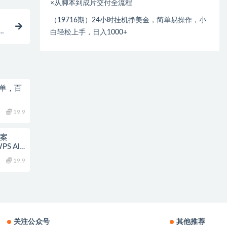
×从脚本到成片交付全流程
（19716期）24小时挂机挣美金，简单易操作，小
日
白轻松上手，日入1000+
简单，百
19.9
教案
S AI×
19.9
关注公众号
其他推荐